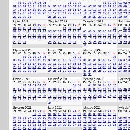
01
02
03
04
05
06
01
02
03
01
02
03
01
02
0
07
08
09
10
11
12
13
04
05
06
07
08
09
10
04
05
06
07
08
09
10
08
09
1
14
15
16
17
18
19
20
11
12
13
14
15
16
17
11
12
13
14
15
16
17
15
16
1
21
22
23
24
25
26
27
18
19
20
21
22
23
24
18
19
20
21
22
23
24
22
23
2
28
29
30
31
25
26
27
28
25
26
27
28
29
30
31
29
30
Lipiec 2019
Sierpień 2019
Wrzesień 2019
Paździer
Po
Wt
Śr
Cz
Pi
So
N
Po
Wt
Śr
Cz
Pi
So
N
Po
Wt
Śr
Cz
Pi
So
N
Po
Wt
Ś
01
02
03
04
05
06
07
01
02
03
04
01
01
0
08
09
10
11
12
13
14
05
06
07
08
09
10
11
02
03
04
05
06
07
08
07
08
0
15
16
17
18
19
20
21
12
13
14
15
16
17
18
09
10
11
12
13
14
15
14
15
1
22
23
24
25
26
27
28
19
20
21
22
23
24
25
16
17
18
19
20
21
22
21
22
2
29
30
31
26
27
28
29
30
31
23
24
25
26
27
28
29
28
29
3
30
Styczeń 2020
Luty 2020
Marzec 2020
Kwiecie
Po
Wt
Śr
Cz
Pi
So
N
Po
Wt
Śr
Cz
Pi
So
N
Po
Wt
Śr
Cz
Pi
So
N
Po
Wt
Ś
01
02
03
04
05
01
02
01
0
06
07
08
09
10
11
12
03
04
05
06
07
08
09
02
03
04
05
06
07
08
06
07
0
13
14
15
16
17
18
19
10
11
12
13
14
15
16
09
10
11
12
13
14
15
13
14
1
20
21
22
23
24
25
26
17
18
19
20
21
22
23
16
17
18
19
20
21
22
20
21
2
27
28
29
30
31
24
25
26
27
28
29
23
24
25
26
27
28
29
27
28
2
30
31
Lipiec 2020
Sierpień 2020
Wrzesień 2020
Paździer
Po
Wt
Śr
Cz
Pi
So
N
Po
Wt
Śr
Cz
Pi
So
N
Po
Wt
Śr
Cz
Pi
So
N
Po
Wt
Ś
01
02
03
04
05
01
02
01
02
03
04
05
06
06
07
08
09
10
11
12
03
04
05
06
07
08
09
07
08
09
10
11
12
13
05
06
0
13
14
15
16
17
18
19
10
11
12
13
14
15
16
14
15
16
17
18
19
20
12
13
1
20
21
22
23
24
25
26
17
18
19
20
21
22
23
21
22
23
24
25
26
27
19
20
2
27
28
29
30
31
24
25
26
27
28
29
30
28
29
30
26
27
2
31
Styczeń 2021
Luty 2021
Marzec 2021
Kwiecie
Po
Wt
Śr
Cz
Pi
So
N
Po
Wt
Śr
Cz
Pi
So
N
Po
Wt
Śr
Cz
Pi
So
N
Po
Wt
Ś
01
02
03
01
02
03
04
05
06
07
01
02
03
04
05
06
07
04
05
06
07
08
09
10
08
09
10
11
12
13
14
08
09
10
11
12
13
14
05
06
0
11
12
13
14
15
16
17
15
16
17
18
19
20
21
15
16
17
18
19
20
21
12
13
1
18
19
20
21
22
23
24
22
23
24
25
26
27
28
22
23
24
25
26
27
28
19
20
2
25
26
27
28
29
30
31
29
30
31
26
27
2