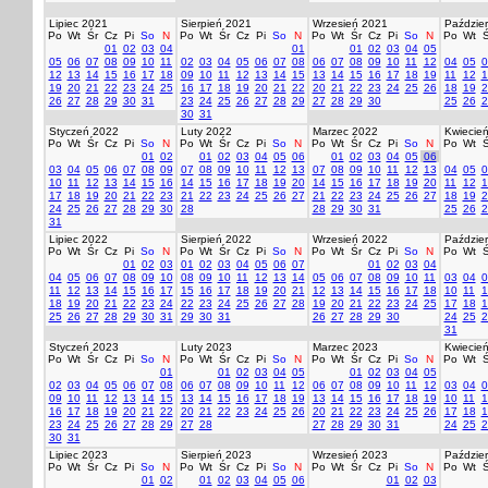
Lipiec 2021
Sierpień 2021
Wrzesień 2021
Paździer
Po
Wt
Śr
Cz
Pi
So
N
Po
Wt
Śr
Cz
Pi
So
N
Po
Wt
Śr
Cz
Pi
So
N
Po
Wt
Ś
01
02
03
04
01
01
02
03
04
05
05
06
07
08
09
10
11
02
03
04
05
06
07
08
06
07
08
09
10
11
12
04
05
0
12
13
14
15
16
17
18
09
10
11
12
13
14
15
13
14
15
16
17
18
19
11
12
1
19
20
21
22
23
24
25
16
17
18
19
20
21
22
20
21
22
23
24
25
26
18
19
2
26
27
28
29
30
31
23
24
25
26
27
28
29
27
28
29
30
25
26
2
30
31
Styczeń 2022
Luty 2022
Marzec 2022
Kwiecie
Po
Wt
Śr
Cz
Pi
So
N
Po
Wt
Śr
Cz
Pi
So
N
Po
Wt
Śr
Cz
Pi
So
N
Po
Wt
Ś
01
02
01
02
03
04
05
06
01
02
03
04
05
06
03
04
05
06
07
08
09
07
08
09
10
11
12
13
07
08
09
10
11
12
13
04
05
0
10
11
12
13
14
15
16
14
15
16
17
18
19
20
14
15
16
17
18
19
20
11
12
1
17
18
19
20
21
22
23
21
22
23
24
25
26
27
21
22
23
24
25
26
27
18
19
2
24
25
26
27
28
29
30
28
28
29
30
31
25
26
2
31
Lipiec 2022
Sierpień 2022
Wrzesień 2022
Paździer
Po
Wt
Śr
Cz
Pi
So
N
Po
Wt
Śr
Cz
Pi
So
N
Po
Wt
Śr
Cz
Pi
So
N
Po
Wt
Ś
01
02
03
01
02
03
04
05
06
07
01
02
03
04
04
05
06
07
08
09
10
08
09
10
11
12
13
14
05
06
07
08
09
10
11
03
04
0
11
12
13
14
15
16
17
15
16
17
18
19
20
21
12
13
14
15
16
17
18
10
11
1
18
19
20
21
22
23
24
22
23
24
25
26
27
28
19
20
21
22
23
24
25
17
18
1
25
26
27
28
29
30
31
29
30
31
26
27
28
29
30
24
25
2
31
Styczeń 2023
Luty 2023
Marzec 2023
Kwiecie
Po
Wt
Śr
Cz
Pi
So
N
Po
Wt
Śr
Cz
Pi
So
N
Po
Wt
Śr
Cz
Pi
So
N
Po
Wt
Ś
01
01
02
03
04
05
01
02
03
04
05
02
03
04
05
06
07
08
06
07
08
09
10
11
12
06
07
08
09
10
11
12
03
04
0
09
10
11
12
13
14
15
13
14
15
16
17
18
19
13
14
15
16
17
18
19
10
11
1
16
17
18
19
20
21
22
20
21
22
23
24
25
26
20
21
22
23
24
25
26
17
18
1
23
24
25
26
27
28
29
27
28
27
28
29
30
31
24
25
2
30
31
Lipiec 2023
Sierpień 2023
Wrzesień 2023
Paździer
Po
Wt
Śr
Cz
Pi
So
N
Po
Wt
Śr
Cz
Pi
So
N
Po
Wt
Śr
Cz
Pi
So
N
Po
Wt
Ś
01
02
01
02
03
04
05
06
01
02
03