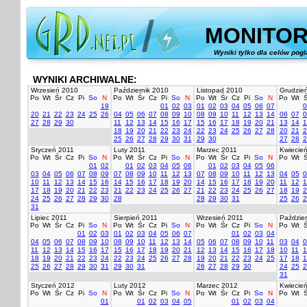
MONITOR
Wyniki tylko dla celów pog
WYNIKI ARCHIWALNE:
Wrzesień 2010
Październik 2010
Listopad 2010
Grudzie
Po
Wt
Śr
Cz
Pi
So
N
Po
Wt
Śr
Cz
Pi
So
N
Po
Wt
Śr
Cz
Pi
So
N
Po
Wt
Ś
19
01
02
03
01
02
03
04
05
06
07
0
20
21
22
23
24
25
26
04
05
06
07
08
09
10
08
09
10
11
12
13
14
06
07
0
27
28
29
30
11
12
13
14
15
16
17
15
16
17
18
19
20
21
13
14
1
18
19
20
21
22
23
24
22
23
24
25
26
27
28
20
21
2
25
26
27
28
29
30
31
29
30
27
28
2
Styczeń 2011
Luty 2011
Marzec 2011
Kwiecie
Po
Wt
Śr
Cz
Pi
So
N
Po
Wt
Śr
Cz
Pi
So
N
Po
Wt
Śr
Cz
Pi
So
N
Po
Wt
Ś
01
02
01
02
03
04
05
06
01
02
03
04
05
06
03
04
05
06
07
08
09
07
08
09
10
11
12
13
07
08
09
10
11
12
13
04
05
0
10
11
12
13
14
15
16
14
15
16
17
18
19
20
14
15
16
17
18
19
20
11
12
1
17
18
19
20
21
22
23
21
22
23
24
25
26
27
21
22
23
24
25
26
27
18
19
2
24
25
26
27
28
29
30
28
28
29
30
31
25
26
2
31
Lipiec 2011
Sierpień 2011
Wrzesień 2011
Paździer
Po
Wt
Śr
Cz
Pi
So
N
Po
Wt
Śr
Cz
Pi
So
N
Po
Wt
Śr
Cz
Pi
So
N
Po
Wt
Ś
01
02
03
01
02
03
04
05
06
07
01
02
03
04
04
05
06
07
08
09
10
08
09
10
11
12
13
14
05
06
07
08
09
10
11
03
04
0
11
12
13
14
15
16
17
15
16
17
18
19
20
21
12
13
14
15
16
17
18
10
11
1
18
19
20
21
22
23
24
22
23
24
25
26
27
28
19
20
21
22
23
24
25
17
18
1
25
26
27
28
29
30
31
29
30
31
26
27
28
29
30
24
25
2
31
Styczeń 2012
Luty 2012
Marzec 2012
Kwiecie
Po
Wt
Śr
Cz
Pi
So
N
Po
Wt
Śr
Cz
Pi
So
N
Po
Wt
Śr
Cz
Pi
So
N
Po
Wt
Ś
01
01
02
03
04
05
01
02
03
04