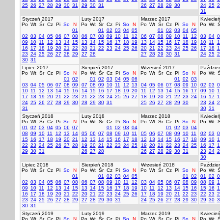
25
26
27
28
29
30
31
29
30
31
26
27
28
29
30
24
25
2
31
Styczeń 2017
Luty 2017
Marzec 2017
Kwiecie
Po
Wt
Śr
Cz
Pi
So
N
Po
Wt
Śr
Cz
Pi
So
N
Po
Wt
Śr
Cz
Pi
So
N
Po
Wt
Ś
01
01
02
03
04
05
01
02
03
04
05
02
03
04
05
06
07
08
06
07
08
09
10
11
12
06
07
08
09
10
11
12
03
04
0
09
10
11
12
13
14
15
13
14
15
16
17
18
19
13
14
15
16
17
18
19
10
11
1
16
17
18
19
20
21
22
20
21
22
23
24
25
26
20
21
22
23
24
25
26
17
18
1
23
24
25
26
27
28
29
27
28
27
28
29
30
31
24
25
2
30
31
Lipiec 2017
Sierpień 2017
Wrzesień 2017
Paździer
Po
Wt
Śr
Cz
Pi
So
N
Po
Wt
Śr
Cz
Pi
So
N
Po
Wt
Śr
Cz
Pi
So
N
Po
Wt
Ś
01
02
01
02
03
04
05
06
01
02
03
03
04
05
06
07
08
09
07
08
09
10
11
12
13
04
05
06
07
08
09
10
02
03
0
10
11
12
13
14
15
16
14
15
16
17
18
19
20
11
12
13
14
15
16
17
09
10
1
17
18
19
20
21
22
23
21
22
23
24
25
26
27
18
19
20
21
22
23
24
16
17
1
24
25
26
27
28
29
30
28
29
30
31
25
26
27
28
29
30
23
24
2
31
30
31
Styczeń 2018
Luty 2018
Marzec 2018
Kwiecie
Po
Wt
Śr
Cz
Pi
So
N
Po
Wt
Śr
Cz
Pi
So
N
Po
Wt
Śr
Cz
Pi
So
N
Po
Wt
Ś
01
02
03
04
05
06
07
01
02
03
04
01
02
03
04
08
09
10
11
12
13
14
05
06
07
08
09
10
11
05
06
07
08
09
10
11
02
03
0
15
16
17
18
19
20
21
12
13
14
15
16
17
18
12
13
14
15
16
17
18
09
10
1
22
23
24
25
26
27
28
19
20
21
22
23
24
25
19
20
21
22
23
24
25
16
17
1
29
30
31
26
27
28
26
27
28
29
30
31
23
24
2
30
Lipiec 2018
Sierpień 2018
Wrzesień 2018
Paździer
Po
Wt
Śr
Cz
Pi
So
N
Po
Wt
Śr
Cz
Pi
So
N
Po
Wt
Śr
Cz
Pi
So
N
Po
Wt
Ś
01
01
02
03
04
05
01
02
01
02
0
02
03
04
05
06
07
08
06
07
08
09
10
11
12
03
04
05
06
07
08
09
08
09
1
09
10
11
12
13
14
15
13
14
15
16
17
18
19
10
11
12
13
14
15
16
15
16
1
16
17
18
19
20
21
22
20
21
22
23
24
25
26
17
18
19
20
21
22
23
22
23
2
23
24
25
26
27
28
29
27
28
29
30
31
24
25
26
27
28
29
30
29
30
3
30
31
Styczeń 2019
Luty 2019
Marzec 2019
Kwiecie
Po
Wt
Śr
Cz
Pi
So
N
Po
Wt
Śr
Cz
Pi
So
N
Po
Wt
Śr
Cz
Pi
So
N
Po
Wt
Ś