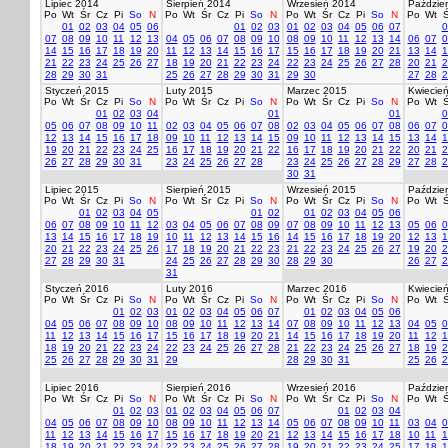
Lipiec 2014
Sierpień 2014
Wrzesień 2014
Paździer
Po
Wt
Śr
Cz
Pi
So
N
Po
Wt
Śr
Cz
Pi
So
N
Po
Wt
Śr
Cz
Pi
So
N
Po
Wt
Ś
01
02
03
04
05
06
01
02
03
01
02
03
04
05
06
07
0
07
08
09
10
11
12
13
04
05
06
07
08
09
10
08
09
10
11
12
13
14
06
07
0
14
15
16
17
18
19
20
11
12
13
14
15
16
17
15
16
17
18
19
20
21
13
14
1
21
22
23
24
25
26
27
18
19
20
21
22
23
24
22
23
24
25
26
27
28
20
21
2
28
29
30
31
25
26
27
28
29
30
31
29
30
27
28
2
Styczeń 2015
Luty 2015
Marzec 2015
Kwiecie
Po
Wt
Śr
Cz
Pi
So
N
Po
Wt
Śr
Cz
Pi
So
N
Po
Wt
Śr
Cz
Pi
So
N
Po
Wt
Ś
01
02
03
04
01
01
0
05
06
07
08
09
10
11
02
03
04
05
06
07
08
02
03
04
05
06
07
08
06
07
0
12
13
14
15
16
17
18
09
10
11
12
13
14
15
09
10
11
12
13
14
15
13
14
1
19
20
21
22
23
24
25
16
17
18
19
20
21
22
16
17
18
19
20
21
22
20
21
2
26
27
28
29
30
31
23
24
25
26
27
28
23
24
25
26
27
28
29
27
28
2
30
31
Lipiec 2015
Sierpień 2015
Wrzesień 2015
Paździer
Po
Wt
Śr
Cz
Pi
So
N
Po
Wt
Śr
Cz
Pi
So
N
Po
Wt
Śr
Cz
Pi
So
N
Po
Wt
Ś
01
02
03
04
05
01
02
01
02
03
04
05
06
06
07
08
09
10
11
12
03
04
05
06
07
08
09
07
08
09
10
11
12
13
05
06
0
13
14
15
16
17
18
19
10
11
12
13
14
15
16
14
15
16
17
18
19
20
12
13
1
20
21
22
23
24
25
26
17
18
19
20
21
22
23
21
22
23
24
25
26
27
19
20
2
27
28
29
30
31
24
25
26
27
28
29
30
28
29
30
26
27
2
31
Styczeń 2016
Luty 2016
Marzec 2016
Kwiecie
Po
Wt
Śr
Cz
Pi
So
N
Po
Wt
Śr
Cz
Pi
So
N
Po
Wt
Śr
Cz
Pi
So
N
Po
Wt
Ś
01
02
03
01
02
03
04
05
06
07
01
02
03
04
05
06
04
05
06
07
08
09
10
08
09
10
11
12
13
14
07
08
09
10
11
12
13
04
05
0
11
12
13
14
15
16
17
15
16
17
18
19
20
21
14
15
16
17
18
19
20
11
12
1
18
19
20
21
22
23
24
22
23
24
25
26
27
28
21
22
23
24
25
26
27
18
19
2
25
26
27
28
29
30
31
29
28
29
30
31
25
26
2
Lipiec 2016
Sierpień 2016
Wrzesień 2016
Paździer
Po
Wt
Śr
Cz
Pi
So
N
Po
Wt
Śr
Cz
Pi
So
N
Po
Wt
Śr
Cz
Pi
So
N
Po
Wt
Ś
01
02
03
01
02
03
04
05
06
07
01
02
03
04
04
05
06
07
08
09
10
08
09
10
11
12
13
14
05
06
07
08
09
10
11
03
04
0
11
12
13
14
15
16
17
15
16
17
18
19
20
21
12
13
14
15
16
17
18
10
11
1
18
19
20
21
22
23
24
22
23
24
25
26
27
28
19
20
21
22
23
24
25
17
18
1