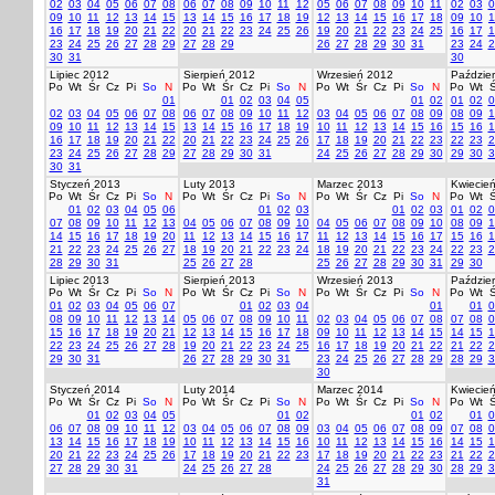
02
03
04
05
06
07
08
06
07
08
09
10
11
12
05
06
07
08
09
10
11
02
03
0
09
10
11
12
13
14
15
13
14
15
16
17
18
19
12
13
14
15
16
17
18
09
10
1
16
17
18
19
20
21
22
20
21
22
23
24
25
26
19
20
21
22
23
24
25
16
17
1
23
24
25
26
27
28
29
27
28
29
26
27
28
29
30
31
23
24
2
30
31
30
Lipiec 2012
Sierpień 2012
Wrzesień 2012
Paździer
Po
Wt
Śr
Cz
Pi
So
N
Po
Wt
Śr
Cz
Pi
So
N
Po
Wt
Śr
Cz
Pi
So
N
Po
Wt
Ś
01
01
02
03
04
05
01
02
01
02
0
02
03
04
05
06
07
08
06
07
08
09
10
11
12
03
04
05
06
07
08
09
08
09
1
09
10
11
12
13
14
15
13
14
15
16
17
18
19
10
11
12
13
14
15
16
15
16
1
16
17
18
19
20
21
22
20
21
22
23
24
25
26
17
18
19
20
21
22
23
22
23
2
23
24
25
26
27
28
29
27
28
29
30
31
24
25
26
27
28
29
30
29
30
3
30
31
Styczeń 2013
Luty 2013
Marzec 2013
Kwiecie
Po
Wt
Śr
Cz
Pi
So
N
Po
Wt
Śr
Cz
Pi
So
N
Po
Wt
Śr
Cz
Pi
So
N
Po
Wt
Ś
01
02
03
04
05
06
01
02
03
01
02
03
01
02
0
07
08
09
10
11
12
13
04
05
06
07
08
09
10
04
05
06
07
08
09
10
08
09
1
14
15
16
17
18
19
20
11
12
13
14
15
16
17
11
12
13
14
15
16
17
15
16
1
21
22
23
24
25
26
27
18
19
20
21
22
23
24
18
19
20
21
22
23
24
22
23
2
28
29
30
31
25
26
27
28
25
26
27
28
29
30
31
29
30
Lipiec 2013
Sierpień 2013
Wrzesień 2013
Paździer
Po
Wt
Śr
Cz
Pi
So
N
Po
Wt
Śr
Cz
Pi
So
N
Po
Wt
Śr
Cz
Pi
So
N
Po
Wt
Ś
01
02
03
04
05
06
07
01
02
03
04
01
01
0
08
09
10
11
12
13
14
05
06
07
08
09
10
11
02
03
04
05
06
07
08
07
08
0
15
16
17
18
19
20
21
12
13
14
15
16
17
18
09
10
11
12
13
14
15
14
15
1
22
23
24
25
26
27
28
19
20
21
22
23
24
25
16
17
18
19
20
21
22
21
22
2
29
30
31
26
27
28
29
30
31
23
24
25
26
27
28
29
28
29
3
30
Styczeń 2014
Luty 2014
Marzec 2014
Kwiecie
Po
Wt
Śr
Cz
Pi
So
N
Po
Wt
Śr
Cz
Pi
So
N
Po
Wt
Śr
Cz
Pi
So
N
Po
Wt
Ś
01
02
03
04
05
01
02
01
02
01
0
06
07
08
09
10
11
12
03
04
05
06
07
08
09
03
04
05
06
07
08
09
07
08
0
13
14
15
16
17
18
19
10
11
12
13
14
15
16
10
11
12
13
14
15
16
14
15
1
20
21
22
23
24
25
26
17
18
19
20
21
22
23
17
18
19
20
21
22
23
21
22
2
27
28
29
30
31
24
25
26
27
28
24
25
26
27
28
29
30
28
29
3
31