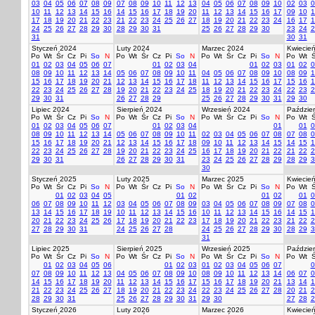
03
04
05
06
07
08
09
07
08
09
10
11
12
13
04
05
06
07
08
09
10
02
03
0
10
11
12
13
14
15
16
14
15
16
17
18
19
20
11
12
13
14
15
16
17
09
10
1
17
18
19
20
21
22
23
21
22
23
24
25
26
27
18
19
20
21
22
23
24
16
17
1
24
25
26
27
28
29
30
28
29
30
31
25
26
27
28
29
30
23
24
2
31
30
31
Styczeń 2024
Luty 2024
Marzec 2024
Kwiecie
Po
Wt
Śr
Cz
Pi
So
N
Po
Wt
Śr
Cz
Pi
So
N
Po
Wt
Śr
Cz
Pi
So
N
Po
Wt
Ś
01
02
03
04
05
06
07
01
02
03
04
01
02
03
01
02
0
08
09
10
11
12
13
14
05
06
07
08
09
10
11
04
05
06
07
08
09
10
08
09
1
15
16
17
18
19
20
21
12
13
14
15
16
17
18
11
12
13
14
15
16
17
15
16
1
22
23
24
25
26
27
28
19
20
21
22
23
24
25
18
19
20
21
22
23
24
22
23
2
29
30
31
26
27
28
29
25
26
27
28
29
30
31
29
30
Lipiec 2024
Sierpień 2024
Wrzesień 2024
Paździer
Po
Wt
Śr
Cz
Pi
So
N
Po
Wt
Śr
Cz
Pi
So
N
Po
Wt
Śr
Cz
Pi
So
N
Po
Wt
Ś
01
02
03
04
05
06
07
01
02
03
04
01
01
0
08
09
10
11
12
13
14
05
06
07
08
09
10
11
02
03
04
05
06
07
08
07
08
0
15
16
17
18
19
20
21
12
13
14
15
16
17
18
09
10
11
12
13
14
15
14
15
1
22
23
24
25
26
27
28
19
20
21
22
23
24
25
16
17
18
19
20
21
22
21
22
2
29
30
31
26
27
28
29
30
31
23
24
25
26
27
28
29
28
29
3
30
Styczeń 2025
Luty 2025
Marzec 2025
Kwiecie
Po
Wt
Śr
Cz
Pi
So
N
Po
Wt
Śr
Cz
Pi
So
N
Po
Wt
Śr
Cz
Pi
So
N
Po
Wt
Ś
01
02
03
04
05
01
02
01
02
01
0
06
07
08
09
10
11
12
03
04
05
06
07
08
09
03
04
05
06
07
08
09
07
08
0
13
14
15
16
17
18
19
10
11
12
13
14
15
16
10
11
12
13
14
15
16
14
15
1
20
21
22
23
24
25
26
17
18
19
20
21
22
23
17
18
19
20
21
22
23
21
22
2
27
28
29
30
31
24
25
26
27
28
24
25
26
27
28
29
30
28
29
3
31
Lipiec 2025
Sierpień 2025
Wrzesień 2025
Paździer
Po
Wt
Śr
Cz
Pi
So
N
Po
Wt
Śr
Cz
Pi
So
N
Po
Wt
Śr
Cz
Pi
So
N
Po
Wt
Ś
01
02
03
04
05
06
01
02
03
01
02
03
04
05
06
07
0
07
08
09
10
11
12
13
04
05
06
07
08
09
10
08
09
10
11
12
13
14
06
07
0
14
15
16
17
18
19
20
11
12
13
14
15
16
17
15
16
17
18
19
20
21
13
14
1
21
22
23
24
25
26
27
18
19
20
21
22
23
24
22
23
24
25
26
27
28
20
21
2
28
29
30
31
25
26
27
28
29
30
31
29
30
27
28
2
Styczeń 2026
Luty 2026
Marzec 2026
Kwiecie