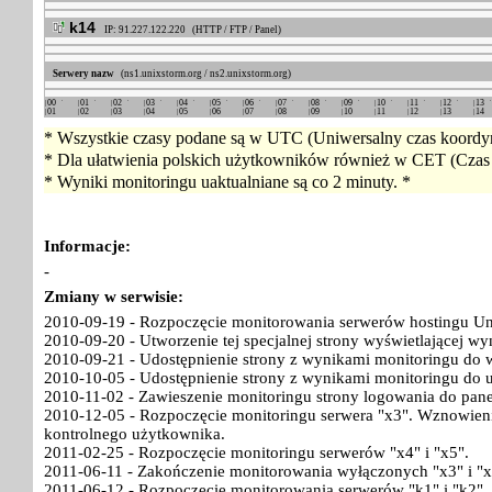
k14
IP: 91.227.122.220 (HTTP / FTP / Panel)
Serwery nazw
(ns1.unixstorm.org / ns2.unixstorm.org)
00
01
02
03
04
05
06
07
08
09
10
11
12
13
01
02
03
04
05
06
07
08
09
10
11
12
13
14
* Wszystkie czasy podane są w UTC (Uniwersalny czas koordyn
* Dla ułatwienia polskich użytkowników również w CET (Czas 
* Wyniki monitoringu uaktualniane są co 2 minuty. *
Informacje:
-
Zmiany w serwisie:
2010-09-19 - Rozpoczęcie monitorowania serwerów hostingu Un
2010-09-20 - Utworzenie tej specjalnej strony wyświetlającej w
2010-09-21 - Udostępnienie strony z wynikami monitoringu do w
2010-10-05 - Udostępnienie strony z wynikami monitoringu do 
2010-11-02 - Zawieszenie monitoringu strony logowania do pan
2010-12-05 - Rozpoczęcie monitoringu serwera "x3". Wznowieni
kontrolnego użytkownika.
2011-02-25 - Rozpoczęcie monitoringu serwerów "x4" i "x5".
2011-06-11 - Zakończenie monitorowania wyłączonych "x3" i "x
2011-06-12 - Rozpoczęcie monitorowania serwerów "k1" i "k2".