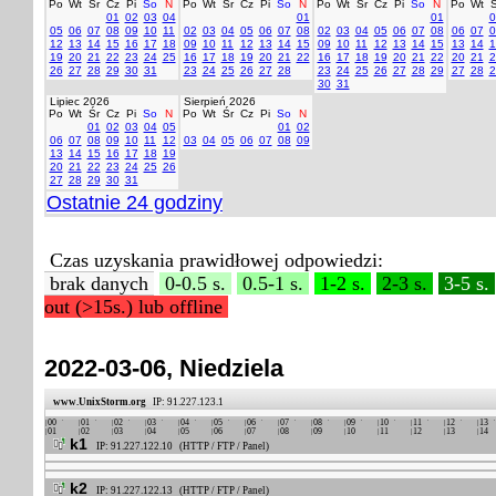
Po
Wt
Śr
Cz
Pi
So
N
Po
Wt
Śr
Cz
Pi
So
N
Po
Wt
Śr
Cz
Pi
So
N
Po
Wt
Ś
01
02
03
04
01
01
0
05
06
07
08
09
10
11
02
03
04
05
06
07
08
02
03
04
05
06
07
08
06
07
0
12
13
14
15
16
17
18
09
10
11
12
13
14
15
09
10
11
12
13
14
15
13
14
1
19
20
21
22
23
24
25
16
17
18
19
20
21
22
16
17
18
19
20
21
22
20
21
2
26
27
28
29
30
31
23
24
25
26
27
28
23
24
25
26
27
28
29
27
28
2
30
31
Lipiec 2026
Sierpień 2026
Po
Wt
Śr
Cz
Pi
So
N
Po
Wt
Śr
Cz
Pi
So
N
01
02
03
04
05
01
02
06
07
08
09
10
11
12
03
04
05
06
07
08
09
13
14
15
16
17
18
19
20
21
22
23
24
25
26
27
28
29
30
31
Ostatnie 24 godziny
Czas uzyskania prawidłowej odpowiedzi:
brak danych
0-0.5 s.
0.5-1 s.
1-2 s.
2-3 s.
3-5 s.
out (>15s.) lub offline
2022-03-06, Niedziela
www.UnixStorm.org
IP: 91.227.123.1
00
01
02
03
04
05
06
07
08
09
10
11
12
13
01
02
03
04
05
06
07
08
09
10
11
12
13
14
k1
IP: 91.227.122.10 (HTTP / FTP / Panel)
k2
IP: 91.227.122.13 (HTTP / FTP / Panel)