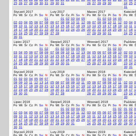
25
26
27
28
29
30
31
29
30
31
26
27
28
29
30
24
25
2
31
Styczeń 2017
Luty 2017
Marzec 2017
Kwiecie
Po
Wt
Śr
Cz
Pi
So
N
Po
Wt
Śr
Cz
Pi
So
N
Po
Wt
Śr
Cz
Pi
So
N
Po
Wt
Ś
01
01
02
03
04
05
01
02
03
04
05
02
03
04
05
06
07
08
06
07
08
09
10
11
12
06
07
08
09
10
11
12
03
04
0
09
10
11
12
13
14
15
13
14
15
16
17
18
19
13
14
15
16
17
18
19
10
11
1
16
17
18
19
20
21
22
20
21
22
23
24
25
26
20
21
22
23
24
25
26
17
18
1
23
24
25
26
27
28
29
27
28
27
28
29
30
31
24
25
2
30
31
Lipiec 2017
Sierpień 2017
Wrzesień 2017
Paździer
Po
Wt
Śr
Cz
Pi
So
N
Po
Wt
Śr
Cz
Pi
So
N
Po
Wt
Śr
Cz
Pi
So
N
Po
Wt
Ś
01
02
01
02
03
04
05
06
01
02
03
03
04
05
06
07
08
09
07
08
09
10
11
12
13
04
05
06
07
08
09
10
02
03
0
10
11
12
13
14
15
16
14
15
16
17
18
19
20
11
12
13
14
15
16
17
09
10
1
17
18
19
20
21
22
23
21
22
23
24
25
26
27
18
19
20
21
22
23
24
16
17
1
24
25
26
27
28
29
30
28
29
30
31
25
26
27
28
29
30
23
24
2
31
30
31
Styczeń 2018
Luty 2018
Marzec 2018
Kwiecie
Po
Wt
Śr
Cz
Pi
So
N
Po
Wt
Śr
Cz
Pi
So
N
Po
Wt
Śr
Cz
Pi
So
N
Po
Wt
Ś
01
02
03
04
05
06
07
01
02
03
04
01
02
03
04
08
09
10
11
12
13
14
05
06
07
08
09
10
11
05
06
07
08
09
10
11
02
03
0
15
16
17
18
19
20
21
12
13
14
15
16
17
18
12
13
14
15
16
17
18
09
10
1
22
23
24
25
26
27
28
19
20
21
22
23
24
25
19
20
21
22
23
24
25
16
17
1
29
30
31
26
27
28
26
27
28
29
30
31
23
24
2
30
Lipiec 2018
Sierpień 2018
Wrzesień 2018
Paździer
Po
Wt
Śr
Cz
Pi
So
N
Po
Wt
Śr
Cz
Pi
So
N
Po
Wt
Śr
Cz
Pi
So
N
Po
Wt
Ś
01
01
02
03
04
05
01
02
01
02
0
02
03
04
05
06
07
08
06
07
08
09
10
11
12
03
04
05
06
07
08
09
08
09
1
09
10
11
12
13
14
15
13
14
15
16
17
18
19
10
11
12
13
14
15
16
15
16
1
16
17
18
19
20
21
22
20
21
22
23
24
25
26
17
18
19
20
21
22
23
22
23
2
23
24
25
26
27
28
29
27
28
29
30
31
24
25
26
27
28
29
30
29
30
3
30
31
Styczeń 2019
Luty 2019
Marzec 2019
Kwiecie
Po
Wt
Śr
Cz
Pi
So
N
Po
Wt
Śr
Cz
Pi
So
N
Po
Wt
Śr
Cz
Pi
So
N
Po
Wt
Ś