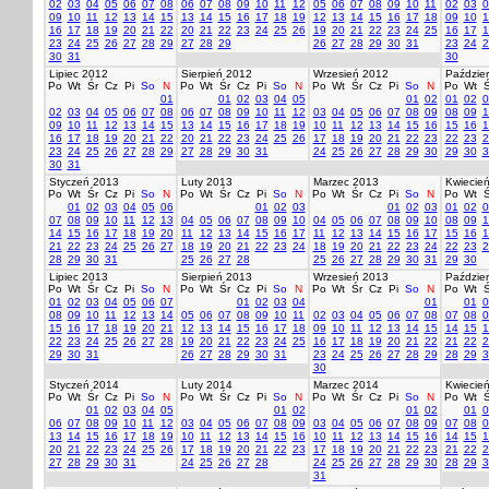
02
03
04
05
06
07
08
06
07
08
09
10
11
12
05
06
07
08
09
10
11
02
03
0
09
10
11
12
13
14
15
13
14
15
16
17
18
19
12
13
14
15
16
17
18
09
10
1
16
17
18
19
20
21
22
20
21
22
23
24
25
26
19
20
21
22
23
24
25
16
17
1
23
24
25
26
27
28
29
27
28
29
26
27
28
29
30
31
23
24
2
30
31
30
Lipiec 2012
Sierpień 2012
Wrzesień 2012
Paździer
Po
Wt
Śr
Cz
Pi
So
N
Po
Wt
Śr
Cz
Pi
So
N
Po
Wt
Śr
Cz
Pi
So
N
Po
Wt
Ś
01
01
02
03
04
05
01
02
01
02
0
02
03
04
05
06
07
08
06
07
08
09
10
11
12
03
04
05
06
07
08
09
08
09
1
09
10
11
12
13
14
15
13
14
15
16
17
18
19
10
11
12
13
14
15
16
15
16
1
16
17
18
19
20
21
22
20
21
22
23
24
25
26
17
18
19
20
21
22
23
22
23
2
23
24
25
26
27
28
29
27
28
29
30
31
24
25
26
27
28
29
30
29
30
3
30
31
Styczeń 2013
Luty 2013
Marzec 2013
Kwiecie
Po
Wt
Śr
Cz
Pi
So
N
Po
Wt
Śr
Cz
Pi
So
N
Po
Wt
Śr
Cz
Pi
So
N
Po
Wt
Ś
01
02
03
04
05
06
01
02
03
01
02
03
01
02
0
07
08
09
10
11
12
13
04
05
06
07
08
09
10
04
05
06
07
08
09
10
08
09
1
14
15
16
17
18
19
20
11
12
13
14
15
16
17
11
12
13
14
15
16
17
15
16
1
21
22
23
24
25
26
27
18
19
20
21
22
23
24
18
19
20
21
22
23
24
22
23
2
28
29
30
31
25
26
27
28
25
26
27
28
29
30
31
29
30
Lipiec 2013
Sierpień 2013
Wrzesień 2013
Paździer
Po
Wt
Śr
Cz
Pi
So
N
Po
Wt
Śr
Cz
Pi
So
N
Po
Wt
Śr
Cz
Pi
So
N
Po
Wt
Ś
01
02
03
04
05
06
07
01
02
03
04
01
01
0
08
09
10
11
12
13
14
05
06
07
08
09
10
11
02
03
04
05
06
07
08
07
08
0
15
16
17
18
19
20
21
12
13
14
15
16
17
18
09
10
11
12
13
14
15
14
15
1
22
23
24
25
26
27
28
19
20
21
22
23
24
25
16
17
18
19
20
21
22
21
22
2
29
30
31
26
27
28
29
30
31
23
24
25
26
27
28
29
28
29
3
30
Styczeń 2014
Luty 2014
Marzec 2014
Kwiecie
Po
Wt
Śr
Cz
Pi
So
N
Po
Wt
Śr
Cz
Pi
So
N
Po
Wt
Śr
Cz
Pi
So
N
Po
Wt
Ś
01
02
03
04
05
01
02
01
02
01
0
06
07
08
09
10
11
12
03
04
05
06
07
08
09
03
04
05
06
07
08
09
07
08
0
13
14
15
16
17
18
19
10
11
12
13
14
15
16
10
11
12
13
14
15
16
14
15
1
20
21
22
23
24
25
26
17
18
19
20
21
22
23
17
18
19
20
21
22
23
21
22
2
27
28
29
30
31
24
25
26
27
28
24
25
26
27
28
29
30
28
29
3
31