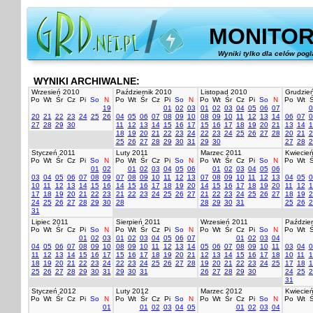
MONITOR
Wyniki tylko dla celów pog
WYNIKI ARCHIWALNE:
Wrzesień 2010
Październik 2010
Listopad 2010
Grudzie
Po
Wt
Śr
Cz
Pi
So
N
Po
Wt
Śr
Cz
Pi
So
N
Po
Wt
Śr
Cz
Pi
So
N
Po
Wt
Ś
19
01
02
03
01
02
03
04
05
06
07
0
20
21
22
23
24
25
26
04
05
06
07
08
09
10
08
09
10
11
12
13
14
06
07
0
27
28
29
30
11
12
13
14
15
16
17
15
16
17
18
19
20
21
13
14
1
18
19
20
21
22
23
24
22
23
24
25
26
27
28
20
21
2
25
26
27
28
29
30
31
29
30
27
28
2
Styczeń 2011
Luty 2011
Marzec 2011
Kwiecie
Po
Wt
Śr
Cz
Pi
So
N
Po
Wt
Śr
Cz
Pi
So
N
Po
Wt
Śr
Cz
Pi
So
N
Po
Wt
Ś
01
02
01
02
03
04
05
06
01
02
03
04
05
06
03
04
05
06
07
08
09
07
08
09
10
11
12
13
07
08
09
10
11
12
13
04
05
0
10
11
12
13
14
15
16
14
15
16
17
18
19
20
14
15
16
17
18
19
20
11
12
1
17
18
19
20
21
22
23
21
22
23
24
25
26
27
21
22
23
24
25
26
27
18
19
2
24
25
26
27
28
29
30
28
28
29
30
31
25
26
2
31
Lipiec 2011
Sierpień 2011
Wrzesień 2011
Paździer
Po
Wt
Śr
Cz
Pi
So
N
Po
Wt
Śr
Cz
Pi
So
N
Po
Wt
Śr
Cz
Pi
So
N
Po
Wt
Ś
01
02
03
01
02
03
04
05
06
07
01
02
03
04
04
05
06
07
08
09
10
08
09
10
11
12
13
14
05
06
07
08
09
10
11
03
04
0
11
12
13
14
15
16
17
15
16
17
18
19
20
21
12
13
14
15
16
17
18
10
11
1
18
19
20
21
22
23
24
22
23
24
25
26
27
28
19
20
21
22
23
24
25
17
18
1
25
26
27
28
29
30
31
29
30
31
26
27
28
29
30
24
25
2
31
Styczeń 2012
Luty 2012
Marzec 2012
Kwiecie
Po
Wt
Śr
Cz
Pi
So
N
Po
Wt
Śr
Cz
Pi
So
N
Po
Wt
Śr
Cz
Pi
So
N
Po
Wt
Ś
01
01
02
03
04
05
01
02
03
04