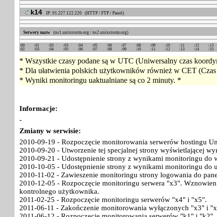
k14
IP: 91.227.122.220 (HTTP / FTP / Panel)
Serwery nazw
(ns1.unixstorm.org / ns2.unixstorm.org)
00
01
02
03
04
05
06
07
08
09
10
11
12
13
02
03
04
05
06
07
08
09
10
11
12
13
14
15
* Wszystkie czasy podane są w UTC (Uniwersalny czas koordyn
* Dla ułatwienia polskich użytkowników również w CET (Czas 
* Wyniki monitoringu uaktualniane są co 2 minuty. *
Informacje:
-
Zmiany w serwisie:
2010-09-19 - Rozpoczęcie monitorowania serwerów hostingu Un
2010-09-20 - Utworzenie tej specjalnej strony wyświetlającej w
2010-09-21 - Udostępnienie strony z wynikami monitoringu do w
2010-10-05 - Udostępnienie strony z wynikami monitoringu do 
2010-11-02 - Zawieszenie monitoringu strony logowania do pan
2010-12-05 - Rozpoczęcie monitoringu serwera "x3". Wznowieni
kontrolnego użytkownika.
2011-02-25 - Rozpoczęcie monitoringu serwerów "x4" i "x5".
2011-06-11 - Zakończenie monitorowania wyłączonych "x3" i "x
2011-06-12 - Rozpoczęcie monitorowania serwerów "k1" i "k2".