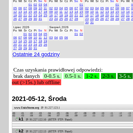
Po
Wt
Śr
Cz
Pi
So
N
Po
Wt
Śr
Cz
Pi
So
N
Po
Wt
Śr
Cz
Pi
So
N
Po
Wt
Ś
01
02
03
04
01
01
0
05
06
07
08
09
10
11
02
03
04
05
06
07
08
02
03
04
05
06
07
08
06
07
0
12
13
14
15
16
17
18
09
10
11
12
13
14
15
09
10
11
12
13
14
15
13
14
1
19
20
21
22
23
24
25
16
17
18
19
20
21
22
16
17
18
19
20
21
22
20
21
2
26
27
28
29
30
31
23
24
25
26
27
28
23
24
25
26
27
28
29
27
28
2
30
31
Lipiec 2026
Sierpień 2026
Po
Wt
Śr
Cz
Pi
So
N
Po
Wt
Śr
Cz
Pi
So
N
01
02
03
04
05
01
02
06
07
08
09
10
11
12
03
04
05
06
13
14
15
16
17
18
19
20
21
22
23
24
25
26
27
28
29
30
31
Ostatnie 24 godziny
Czas uzyskania prawidłowej odpowiedzi:
brak danych
0-0.5 s.
0.5-1 s.
1-2 s.
2-3 s.
3-5 s.
out (>15s.) lub offline
2021-05-12, Środa
www.UnixStorm.org
IP: 91.227.123.1
00
01
02
03
04
05
06
07
08
09
10
11
12
13
02
03
04
05
06
07
08
09
10
11
12
13
14
15
k1
IP: 91.227.122.10 (HTTP / FTP / Panel)
k2
IP: 91.227.122.13 (HTTP / FTP / Panel)