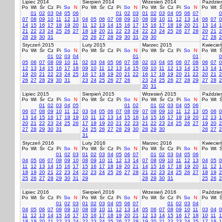
Lipiec 2014
Sierpień 2014
Wrzesień 2014
Paździer
Po
Wt
Śr
Cz
Pi
So
N
Po
Wt
Śr
Cz
Pi
So
N
Po
Wt
Śr
Cz
Pi
So
N
Po
Wt
Ś
01
02
03
04
05
06
01
02
03
01
02
03
04
05
06
07
0
07
08
09
10
11
12
13
04
05
06
07
08
09
10
08
09
10
11
12
13
14
06
07
0
14
15
16
17
18
19
20
11
12
13
14
15
16
17
15
16
17
18
19
20
21
13
14
1
21
22
23
24
25
26
27
18
19
20
21
22
23
24
22
23
24
25
26
27
28
20
21
2
28
29
30
31
25
26
27
28
29
30
31
29
30
27
28
2
Styczeń 2015
Luty 2015
Marzec 2015
Kwiecie
Po
Wt
Śr
Cz
Pi
So
N
Po
Wt
Śr
Cz
Pi
So
N
Po
Wt
Śr
Cz
Pi
So
N
Po
Wt
Ś
01
02
03
04
01
01
0
05
06
07
08
09
10
11
02
03
04
05
06
07
08
02
03
04
05
06
07
08
06
07
0
12
13
14
15
16
17
18
09
10
11
12
13
14
15
09
10
11
12
13
14
15
13
14
1
19
20
21
22
23
24
25
16
17
18
19
20
21
22
16
17
18
19
20
21
22
20
21
2
26
27
28
29
30
31
23
24
25
26
27
28
23
24
25
26
27
28
29
27
28
2
30
31
Lipiec 2015
Sierpień 2015
Wrzesień 2015
Paździer
Po
Wt
Śr
Cz
Pi
So
N
Po
Wt
Śr
Cz
Pi
So
N
Po
Wt
Śr
Cz
Pi
So
N
Po
Wt
Ś
01
02
03
04
05
01
02
01
02
03
04
05
06
06
07
08
09
10
11
12
03
04
05
06
07
08
09
07
08
09
10
11
12
13
05
06
0
13
14
15
16
17
18
19
10
11
12
13
14
15
16
14
15
16
17
18
19
20
12
13
1
20
21
22
23
24
25
26
17
18
19
20
21
22
23
21
22
23
24
25
26
27
19
20
2
27
28
29
30
31
24
25
26
27
28
29
30
28
29
30
26
27
2
31
Styczeń 2016
Luty 2016
Marzec 2016
Kwiecie
Po
Wt
Śr
Cz
Pi
So
N
Po
Wt
Śr
Cz
Pi
So
N
Po
Wt
Śr
Cz
Pi
So
N
Po
Wt
Ś
01
02
03
01
02
03
04
05
06
07
01
02
03
04
05
06
04
05
06
07
08
09
10
08
09
10
11
12
13
14
07
08
09
10
11
12
13
04
05
0
11
12
13
14
15
16
17
15
16
17
18
19
20
21
14
15
16
17
18
19
20
11
12
1
18
19
20
21
22
23
24
22
23
24
25
26
27
28
21
22
23
24
25
26
27
18
19
2
25
26
27
28
29
30
31
29
28
29
30
31
25
26
2
Lipiec 2016
Sierpień 2016
Wrzesień 2016
Paździer
Po
Wt
Śr
Cz
Pi
So
N
Po
Wt
Śr
Cz
Pi
So
N
Po
Wt
Śr
Cz
Pi
So
N
Po
Wt
Ś
01
02
03
01
02
03
04
05
06
07
01
02
03
04
04
05
06
07
08
09
10
08
09
10
11
12
13
14
05
06
07
08
09
10
11
03
04
0
11
12
13
14
15
16
17
15
16
17
18
19
20
21
12
13
14
15
16
17
18
10
11
1
18
19
20
21
22
23
24
22
23
24
25
26
27
28
19
20
21
22
23
24
25
17
18
1