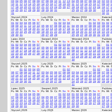
03
04
05
06
07
08
09
07
08
09
10
11
12
13
04
05
06
07
08
09
10
02
03
0
10
11
12
13
14
15
16
14
15
16
17
18
19
20
11
12
13
14
15
16
17
09
10
1
17
18
19
20
21
22
23
21
22
23
24
25
26
27
18
19
20
21
22
23
24
16
17
1
24
25
26
27
28
29
30
28
29
30
31
25
26
27
28
29
30
23
24
2
31
30
31
Styczeń 2024
Luty 2024
Marzec 2024
Kwiecie
Po
Wt
Śr
Cz
Pi
So
N
Po
Wt
Śr
Cz
Pi
So
N
Po
Wt
Śr
Cz
Pi
So
N
Po
Wt
Ś
01
02
03
04
05
06
07
01
02
03
04
01
02
03
01
02
0
08
09
10
11
12
13
14
05
06
07
08
09
10
11
04
05
06
07
08
09
10
08
09
1
15
16
17
18
19
20
21
12
13
14
15
16
17
18
11
12
13
14
15
16
17
15
16
1
22
23
24
25
26
27
28
19
20
21
22
23
24
25
18
19
20
21
22
23
24
22
23
2
29
30
31
26
27
28
29
25
26
27
28
29
30
31
29
30
Lipiec 2024
Sierpień 2024
Wrzesień 2024
Paździer
Po
Wt
Śr
Cz
Pi
So
N
Po
Wt
Śr
Cz
Pi
So
N
Po
Wt
Śr
Cz
Pi
So
N
Po
Wt
Ś
01
02
03
04
05
06
07
01
02
03
04
01
01
0
08
09
10
11
12
13
14
05
06
07
08
09
10
11
02
03
04
05
06
07
08
07
08
0
15
16
17
18
19
20
21
12
13
14
15
16
17
18
09
10
11
12
13
14
15
14
15
1
22
23
24
25
26
27
28
19
20
21
22
23
24
25
16
17
18
19
20
21
22
21
22
2
29
30
31
26
27
28
29
30
31
23
24
25
26
27
28
29
28
29
3
30
Styczeń 2025
Luty 2025
Marzec 2025
Kwiecie
Po
Wt
Śr
Cz
Pi
So
N
Po
Wt
Śr
Cz
Pi
So
N
Po
Wt
Śr
Cz
Pi
So
N
Po
Wt
Ś
01
02
03
04
05
01
02
01
02
01
0
06
07
08
09
10
11
12
03
04
05
06
07
08
09
03
04
05
06
07
08
09
07
08
0
13
14
15
16
17
18
19
10
11
12
13
14
15
16
10
11
12
13
14
15
16
14
15
1
20
21
22
23
24
25
26
17
18
19
20
21
22
23
17
18
19
20
21
22
23
21
22
2
27
28
29
30
31
24
25
26
27
28
24
25
26
27
28
29
30
28
29
3
31
Lipiec 2025
Sierpień 2025
Wrzesień 2025
Paździer
Po
Wt
Śr
Cz
Pi
So
N
Po
Wt
Śr
Cz
Pi
So
N
Po
Wt
Śr
Cz
Pi
So
N
Po
Wt
Ś
01
02
03
04
05
06
01
02
03
01
02
03
04
05
06
07
0
07
08
09
10
11
12
13
04
05
06
07
08
09
10
08
09
10
11
12
13
14
06
07
0
14
15
16
17
18
19
20
11
12
13
14
15
16
17
15
16
17
18
19
20
21
13
14
1
21
22
23
24
25
26
27
18
19
20
21
22
23
24
22
23
24
25
26
27
28
20
21
2
28
29
30
31
25
26
27
28
29
30
31
29
30
27
28
2
Styczeń 2026
Luty 2026
Marzec 2026
Kwiecie