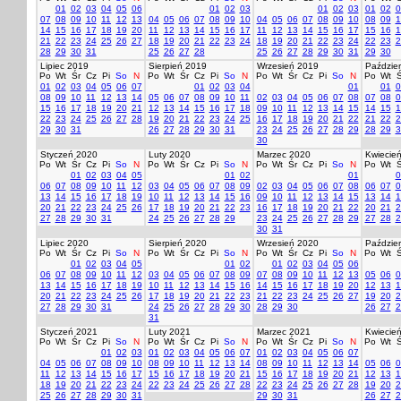
01
02
03
04
05
06
01
02
03
01
02
03
01
02
0
07
08
09
10
11
12
13
04
05
06
07
08
09
10
04
05
06
07
08
09
10
08
09
1
14
15
16
17
18
19
20
11
12
13
14
15
16
17
11
12
13
14
15
16
17
15
16
1
21
22
23
24
25
26
27
18
19
20
21
22
23
24
18
19
20
21
22
23
24
22
23
2
28
29
30
31
25
26
27
28
25
26
27
28
29
30
31
29
30
Lipiec 2019
Sierpień 2019
Wrzesień 2019
Paździer
Po
Wt
Śr
Cz
Pi
So
N
Po
Wt
Śr
Cz
Pi
So
N
Po
Wt
Śr
Cz
Pi
So
N
Po
Wt
Ś
01
02
03
04
05
06
07
01
02
03
04
01
01
0
08
09
10
11
12
13
14
05
06
07
08
09
10
11
02
03
04
05
06
07
08
07
08
0
15
16
17
18
19
20
21
12
13
14
15
16
17
18
09
10
11
12
13
14
15
14
15
1
22
23
24
25
26
27
28
19
20
21
22
23
24
25
16
17
18
19
20
21
22
21
22
2
29
30
31
26
27
28
29
30
31
23
24
25
26
27
28
29
28
29
3
30
Styczeń 2020
Luty 2020
Marzec 2020
Kwiecie
Po
Wt
Śr
Cz
Pi
So
N
Po
Wt
Śr
Cz
Pi
So
N
Po
Wt
Śr
Cz
Pi
So
N
Po
Wt
Ś
01
02
03
04
05
01
02
01
0
06
07
08
09
10
11
12
03
04
05
06
07
08
09
02
03
04
05
06
07
08
06
07
0
13
14
15
16
17
18
19
10
11
12
13
14
15
16
09
10
11
12
13
14
15
13
14
1
20
21
22
23
24
25
26
17
18
19
20
21
22
23
16
17
18
19
20
21
22
20
21
2
27
28
29
30
31
24
25
26
27
28
29
23
24
25
26
27
28
29
27
28
2
30
31
Lipiec 2020
Sierpień 2020
Wrzesień 2020
Paździer
Po
Wt
Śr
Cz
Pi
So
N
Po
Wt
Śr
Cz
Pi
So
N
Po
Wt
Śr
Cz
Pi
So
N
Po
Wt
Ś
01
02
03
04
05
01
02
01
02
03
04
05
06
06
07
08
09
10
11
12
03
04
05
06
07
08
09
07
08
09
10
11
12
13
05
06
0
13
14
15
16
17
18
19
10
11
12
13
14
15
16
14
15
16
17
18
19
20
12
13
1
20
21
22
23
24
25
26
17
18
19
20
21
22
23
21
22
23
24
25
26
27
19
20
2
27
28
29
30
31
24
25
26
27
28
29
30
28
29
30
26
27
2
31
Styczeń 2021
Luty 2021
Marzec 2021
Kwiecie
Po
Wt
Śr
Cz
Pi
So
N
Po
Wt
Śr
Cz
Pi
So
N
Po
Wt
Śr
Cz
Pi
So
N
Po
Wt
Ś
01
02
03
01
02
03
04
05
06
07
01
02
03
04
05
06
07
04
05
06
07
08
09
10
08
09
10
11
12
13
14
08
09
10
11
12
13
14
05
06
0
11
12
13
14
15
16
17
15
16
17
18
19
20
21
15
16
17
18
19
20
21
12
13
1
18
19
20
21
22
23
24
22
23
24
25
26
27
28
22
23
24
25
26
27
28
19
20
2
25
26
27
28
29
30
31
29
30
31
26
27
2