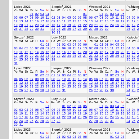
Lipiec 2021
Sierpień 2021
Wrzesień 2021
Paździer
Po
Wt
Śr
Cz
Pi
So
N
Po
Wt
Śr
Cz
Pi
So
N
Po
Wt
Śr
Cz
Pi
So
N
Po
Wt
Ś
01
02
03
04
01
01
02
03
04
05
05
06
07
08
09
10
11
02
03
04
05
06
07
08
06
07
08
09
10
11
12
04
05
0
12
13
14
15
16
17
18
09
10
11
12
13
14
15
13
14
15
16
17
18
19
11
12
1
19
20
21
22
23
24
25
16
17
18
19
20
21
22
20
21
22
23
24
25
26
18
19
2
26
27
28
29
30
31
23
24
25
26
27
28
29
27
28
29
30
25
26
2
30
31
Styczeń 2022
Luty 2022
Marzec 2022
Kwiecie
Po
Wt
Śr
Cz
Pi
So
N
Po
Wt
Śr
Cz
Pi
So
N
Po
Wt
Śr
Cz
Pi
So
N
Po
Wt
Ś
01
02
01
02
03
04
05
06
01
02
03
04
05
06
03
04
05
06
07
08
09
07
08
09
10
11
12
13
07
08
09
10
11
12
13
04
05
0
10
11
12
13
14
15
16
14
15
16
17
18
19
20
14
15
16
17
18
19
20
11
12
1
17
18
19
20
21
22
23
21
22
23
24
25
26
27
21
22
23
24
25
26
27
18
19
2
24
25
26
27
28
29
30
28
28
29
30
31
25
26
2
31
Lipiec 2022
Sierpień 2022
Wrzesień 2022
Paździer
Po
Wt
Śr
Cz
Pi
So
N
Po
Wt
Śr
Cz
Pi
So
N
Po
Wt
Śr
Cz
Pi
So
N
Po
Wt
Ś
01
02
03
01
02
03
04
05
06
07
01
02
03
04
04
05
06
07
08
09
10
08
09
10
11
12
13
14
05
06
07
08
09
10
11
03
04
0
11
12
13
14
15
16
17
15
16
17
18
19
20
21
12
13
14
15
16
17
18
10
11
1
18
19
20
21
22
23
24
22
23
24
25
26
27
28
19
20
21
22
23
24
25
17
18
1
25
26
27
28
29
30
31
29
30
31
26
27
28
29
30
24
25
2
31
Styczeń 2023
Luty 2023
Marzec 2023
Kwiecie
Po
Wt
Śr
Cz
Pi
So
N
Po
Wt
Śr
Cz
Pi
So
N
Po
Wt
Śr
Cz
Pi
So
N
Po
Wt
Ś
01
01
02
03
04
05
01
02
03
04
05
02
03
04
05
06
07
08
06
07
08
09
10
11
12
06
07
08
09
10
11
12
03
04
0
09
10
11
12
13
14
15
13
14
15
16
17
18
19
13
14
15
16
17
18
19
10
11
1
16
17
18
19
20
21
22
20
21
22
23
24
25
26
20
21
22
23
24
25
26
17
18
1
23
24
25
26
27
28
29
27
28
27
28
29
30
31
24
25
2
30
31
Lipiec 2023
Sierpień 2023
Wrzesień 2023
Paździer
Po
Wt
Śr
Cz
Pi
So
N
Po
Wt
Śr
Cz
Pi
So
N
Po
Wt
Śr
Cz
Pi
So
N
Po
Wt
Ś
01
02
01
02
03
04
05
06
01
02
03