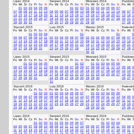
Lipiec 2014
Sierpień 2014
Wrzesień 2014
Paździer
Po
Wt
Śr
Cz
Pi
So
N
Po
Wt
Śr
Cz
Pi
So
N
Po
Wt
Śr
Cz
Pi
So
N
Po
Wt
Ś
01
02
03
04
05
06
01
02
03
01
02
03
04
05
06
07
0
07
08
09
10
11
12
13
04
05
06
07
08
09
10
08
09
10
11
12
13
14
06
07
0
14
15
16
17
18
19
20
11
12
13
14
15
16
17
15
16
17
18
19
20
21
13
14
1
21
22
23
24
25
26
27
18
19
20
21
22
23
24
22
23
24
25
26
27
28
20
21
2
28
29
30
31
25
26
27
28
29
30
31
29
30
27
28
2
Styczeń 2015
Luty 2015
Marzec 2015
Kwiecie
Po
Wt
Śr
Cz
Pi
So
N
Po
Wt
Śr
Cz
Pi
So
N
Po
Wt
Śr
Cz
Pi
So
N
Po
Wt
Ś
01
02
03
04
01
01
0
05
06
07
08
09
10
11
02
03
04
05
06
07
08
02
03
04
05
06
07
08
06
07
0
12
13
14
15
16
17
18
09
10
11
12
13
14
15
09
10
11
12
13
14
15
13
14
1
19
20
21
22
23
24
25
16
17
18
19
20
21
22
16
17
18
19
20
21
22
20
21
2
26
27
28
29
30
31
23
24
25
26
27
28
23
24
25
26
27
28
29
27
28
2
30
31
Lipiec 2015
Sierpień 2015
Wrzesień 2015
Paździer
Po
Wt
Śr
Cz
Pi
So
N
Po
Wt
Śr
Cz
Pi
So
N
Po
Wt
Śr
Cz
Pi
So
N
Po
Wt
Ś
01
02
03
04
05
01
02
01
02
03
04
05
06
06
07
08
09
10
11
12
03
04
05
06
07
08
09
07
08
09
10
11
12
13
05
06
0
13
14
15
16
17
18
19
10
11
12
13
14
15
16
14
15
16
17
18
19
20
12
13
1
20
21
22
23
24
25
26
17
18
19
20
21
22
23
21
22
23
24
25
26
27
19
20
2
27
28
29
30
31
24
25
26
27
28
29
30
28
29
30
26
27
2
31
Styczeń 2016
Luty 2016
Marzec 2016
Kwiecie
Po
Wt
Śr
Cz
Pi
So
N
Po
Wt
Śr
Cz
Pi
So
N
Po
Wt
Śr
Cz
Pi
So
N
Po
Wt
Ś
01
02
03
01
02
03
04
05
06
07
01
02
03
04
05
06
04
05
06
07
08
09
10
08
09
10
11
12
13
14
07
08
09
10
11
12
13
04
05
0
11
12
13
14
15
16
17
15
16
17
18
19
20
21
14
15
16
17
18
19
20
11
12
1
18
19
20
21
22
23
24
22
23
24
25
26
27
28
21
22
23
24
25
26
27
18
19
2
25
26
27
28
29
30
31
29
28
29
30
31
25
26
2
Lipiec 2016
Sierpień 2016
Wrzesień 2016
Paździer
Po
Wt
Śr
Cz
Pi
So
N
Po
Wt
Śr
Cz
Pi
So
N
Po
Wt
Śr
Cz
Pi
So
N
Po
Wt
Ś
01
02
03
01
02
03
04
05
06
07
01
02
03
04
04
05
06
07
08
09
10
08
09
10
11
12
13
14
05
06
07
08
09
10
11
03
04
0
11
12
13
14
15
16
17
15
16
17
18
19
20
21
12
13
14
15
16
17
18
10
11
1
18
19
20
21
22
23
24
22
23
24
25
26
27
28
19
20
21
22
23
24
25
17
18
1