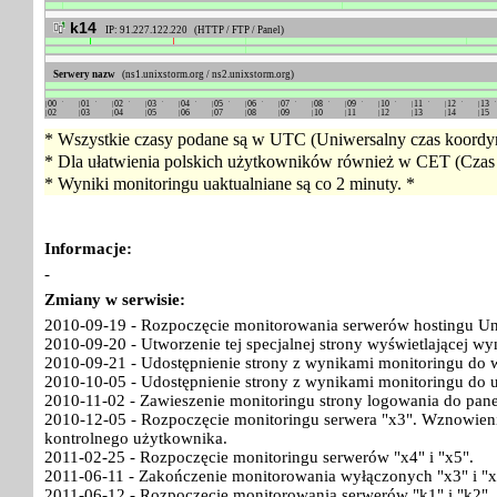
k14
IP: 91.227.122.220 (HTTP / FTP / Panel)
Serwery nazw
(ns1.unixstorm.org / ns2.unixstorm.org)
00
01
02
03
04
05
06
07
08
09
10
11
12
13
02
03
04
05
06
07
08
09
10
11
12
13
14
15
* Wszystkie czasy podane są w UTC (Uniwersalny czas koordyn
* Dla ułatwienia polskich użytkowników również w CET (Czas 
* Wyniki monitoringu uaktualniane są co 2 minuty. *
Informacje:
-
Zmiany w serwisie:
2010-09-19 - Rozpoczęcie monitorowania serwerów hostingu Un
2010-09-20 - Utworzenie tej specjalnej strony wyświetlającej w
2010-09-21 - Udostępnienie strony z wynikami monitoringu do w
2010-10-05 - Udostępnienie strony z wynikami monitoringu do 
2010-11-02 - Zawieszenie monitoringu strony logowania do pan
2010-12-05 - Rozpoczęcie monitoringu serwera "x3". Wznowieni
kontrolnego użytkownika.
2011-02-25 - Rozpoczęcie monitoringu serwerów "x4" i "x5".
2011-06-11 - Zakończenie monitorowania wyłączonych "x3" i "x
2011-06-12 - Rozpoczęcie monitorowania serwerów "k1" i "k2".