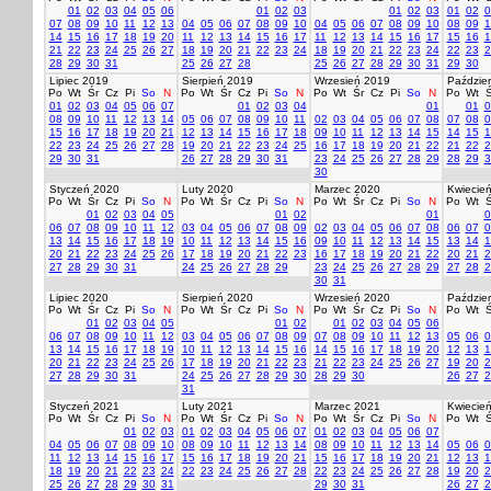
01
02
03
04
05
06
01
02
03
01
02
03
01
02
0
07
08
09
10
11
12
13
04
05
06
07
08
09
10
04
05
06
07
08
09
10
08
09
1
14
15
16
17
18
19
20
11
12
13
14
15
16
17
11
12
13
14
15
16
17
15
16
1
21
22
23
24
25
26
27
18
19
20
21
22
23
24
18
19
20
21
22
23
24
22
23
2
28
29
30
31
25
26
27
28
25
26
27
28
29
30
31
29
30
Lipiec 2019
Sierpień 2019
Wrzesień 2019
Paździer
Po
Wt
Śr
Cz
Pi
So
N
Po
Wt
Śr
Cz
Pi
So
N
Po
Wt
Śr
Cz
Pi
So
N
Po
Wt
Ś
01
02
03
04
05
06
07
01
02
03
04
01
01
0
08
09
10
11
12
13
14
05
06
07
08
09
10
11
02
03
04
05
06
07
08
07
08
0
15
16
17
18
19
20
21
12
13
14
15
16
17
18
09
10
11
12
13
14
15
14
15
1
22
23
24
25
26
27
28
19
20
21
22
23
24
25
16
17
18
19
20
21
22
21
22
2
29
30
31
26
27
28
29
30
31
23
24
25
26
27
28
29
28
29
3
30
Styczeń 2020
Luty 2020
Marzec 2020
Kwiecie
Po
Wt
Śr
Cz
Pi
So
N
Po
Wt
Śr
Cz
Pi
So
N
Po
Wt
Śr
Cz
Pi
So
N
Po
Wt
Ś
01
02
03
04
05
01
02
01
0
06
07
08
09
10
11
12
03
04
05
06
07
08
09
02
03
04
05
06
07
08
06
07
0
13
14
15
16
17
18
19
10
11
12
13
14
15
16
09
10
11
12
13
14
15
13
14
1
20
21
22
23
24
25
26
17
18
19
20
21
22
23
16
17
18
19
20
21
22
20
21
2
27
28
29
30
31
24
25
26
27
28
29
23
24
25
26
27
28
29
27
28
2
30
31
Lipiec 2020
Sierpień 2020
Wrzesień 2020
Paździer
Po
Wt
Śr
Cz
Pi
So
N
Po
Wt
Śr
Cz
Pi
So
N
Po
Wt
Śr
Cz
Pi
So
N
Po
Wt
Ś
01
02
03
04
05
01
02
01
02
03
04
05
06
06
07
08
09
10
11
12
03
04
05
06
07
08
09
07
08
09
10
11
12
13
05
06
0
13
14
15
16
17
18
19
10
11
12
13
14
15
16
14
15
16
17
18
19
20
12
13
1
20
21
22
23
24
25
26
17
18
19
20
21
22
23
21
22
23
24
25
26
27
19
20
2
27
28
29
30
31
24
25
26
27
28
29
30
28
29
30
26
27
2
31
Styczeń 2021
Luty 2021
Marzec 2021
Kwiecie
Po
Wt
Śr
Cz
Pi
So
N
Po
Wt
Śr
Cz
Pi
So
N
Po
Wt
Śr
Cz
Pi
So
N
Po
Wt
Ś
01
02
03
01
02
03
04
05
06
07
01
02
03
04
05
06
07
04
05
06
07
08
09
10
08
09
10
11
12
13
14
08
09
10
11
12
13
14
05
06
0
11
12
13
14
15
16
17
15
16
17
18
19
20
21
15
16
17
18
19
20
21
12
13
1
18
19
20
21
22
23
24
22
23
24
25
26
27
28
22
23
24
25
26
27
28
19
20
2
25
26
27
28
29
30
31
29
30
31
26
27
2