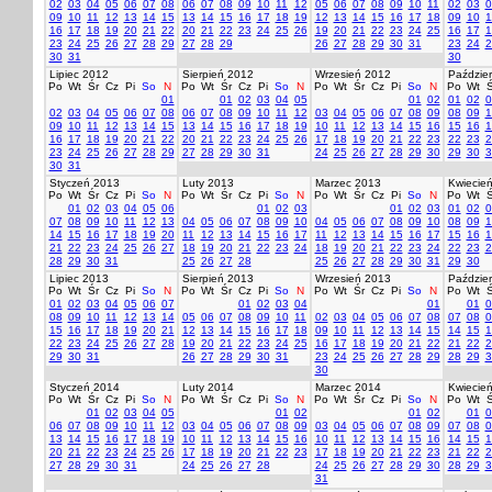
02
03
04
05
06
07
08
06
07
08
09
10
11
12
05
06
07
08
09
10
11
02
03
0
09
10
11
12
13
14
15
13
14
15
16
17
18
19
12
13
14
15
16
17
18
09
10
1
16
17
18
19
20
21
22
20
21
22
23
24
25
26
19
20
21
22
23
24
25
16
17
1
23
24
25
26
27
28
29
27
28
29
26
27
28
29
30
31
23
24
2
30
31
30
Lipiec 2012
Sierpień 2012
Wrzesień 2012
Paździer
Po
Wt
Śr
Cz
Pi
So
N
Po
Wt
Śr
Cz
Pi
So
N
Po
Wt
Śr
Cz
Pi
So
N
Po
Wt
Ś
01
01
02
03
04
05
01
02
01
02
0
02
03
04
05
06
07
08
06
07
08
09
10
11
12
03
04
05
06
07
08
09
08
09
1
09
10
11
12
13
14
15
13
14
15
16
17
18
19
10
11
12
13
14
15
16
15
16
1
16
17
18
19
20
21
22
20
21
22
23
24
25
26
17
18
19
20
21
22
23
22
23
2
23
24
25
26
27
28
29
27
28
29
30
31
24
25
26
27
28
29
30
29
30
3
30
31
Styczeń 2013
Luty 2013
Marzec 2013
Kwiecie
Po
Wt
Śr
Cz
Pi
So
N
Po
Wt
Śr
Cz
Pi
So
N
Po
Wt
Śr
Cz
Pi
So
N
Po
Wt
Ś
01
02
03
04
05
06
01
02
03
01
02
03
01
02
0
07
08
09
10
11
12
13
04
05
06
07
08
09
10
04
05
06
07
08
09
10
08
09
1
14
15
16
17
18
19
20
11
12
13
14
15
16
17
11
12
13
14
15
16
17
15
16
1
21
22
23
24
25
26
27
18
19
20
21
22
23
24
18
19
20
21
22
23
24
22
23
2
28
29
30
31
25
26
27
28
25
26
27
28
29
30
31
29
30
Lipiec 2013
Sierpień 2013
Wrzesień 2013
Paździer
Po
Wt
Śr
Cz
Pi
So
N
Po
Wt
Śr
Cz
Pi
So
N
Po
Wt
Śr
Cz
Pi
So
N
Po
Wt
Ś
01
02
03
04
05
06
07
01
02
03
04
01
01
0
08
09
10
11
12
13
14
05
06
07
08
09
10
11
02
03
04
05
06
07
08
07
08
0
15
16
17
18
19
20
21
12
13
14
15
16
17
18
09
10
11
12
13
14
15
14
15
1
22
23
24
25
26
27
28
19
20
21
22
23
24
25
16
17
18
19
20
21
22
21
22
2
29
30
31
26
27
28
29
30
31
23
24
25
26
27
28
29
28
29
3
30
Styczeń 2014
Luty 2014
Marzec 2014
Kwiecie
Po
Wt
Śr
Cz
Pi
So
N
Po
Wt
Śr
Cz
Pi
So
N
Po
Wt
Śr
Cz
Pi
So
N
Po
Wt
Ś
01
02
03
04
05
01
02
01
02
01
0
06
07
08
09
10
11
12
03
04
05
06
07
08
09
03
04
05
06
07
08
09
07
08
0
13
14
15
16
17
18
19
10
11
12
13
14
15
16
10
11
12
13
14
15
16
14
15
1
20
21
22
23
24
25
26
17
18
19
20
21
22
23
17
18
19
20
21
22
23
21
22
2
27
28
29
30
31
24
25
26
27
28
24
25
26
27
28
29
30
28
29
3
31