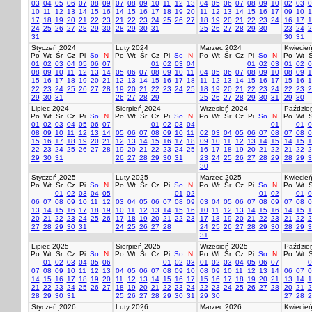
03
04
05
06
07
08
09
07
08
09
10
11
12
13
04
05
06
07
08
09
10
02
03
0
10
11
12
13
14
15
16
14
15
16
17
18
19
20
11
12
13
14
15
16
17
09
10
1
17
18
19
20
21
22
23
21
22
23
24
25
26
27
18
19
20
21
22
23
24
16
17
1
24
25
26
27
28
29
30
28
29
30
31
25
26
27
28
29
30
23
24
2
31
30
31
Styczeń 2024
Luty 2024
Marzec 2024
Kwiecie
Po
Wt
Śr
Cz
Pi
So
N
Po
Wt
Śr
Cz
Pi
So
N
Po
Wt
Śr
Cz
Pi
So
N
Po
Wt
Ś
01
02
03
04
05
06
07
01
02
03
04
01
02
03
01
02
0
08
09
10
11
12
13
14
05
06
07
08
09
10
11
04
05
06
07
08
09
10
08
09
1
15
16
17
18
19
20
21
12
13
14
15
16
17
18
11
12
13
14
15
16
17
15
16
1
22
23
24
25
26
27
28
19
20
21
22
23
24
25
18
19
20
21
22
23
24
22
23
2
29
30
31
26
27
28
29
25
26
27
28
29
30
31
29
30
Lipiec 2024
Sierpień 2024
Wrzesień 2024
Paździer
Po
Wt
Śr
Cz
Pi
So
N
Po
Wt
Śr
Cz
Pi
So
N
Po
Wt
Śr
Cz
Pi
So
N
Po
Wt
Ś
01
02
03
04
05
06
07
01
02
03
04
01
01
0
08
09
10
11
12
13
14
05
06
07
08
09
10
11
02
03
04
05
06
07
08
07
08
0
15
16
17
18
19
20
21
12
13
14
15
16
17
18
09
10
11
12
13
14
15
14
15
1
22
23
24
25
26
27
28
19
20
21
22
23
24
25
16
17
18
19
20
21
22
21
22
2
29
30
31
26
27
28
29
30
31
23
24
25
26
27
28
29
28
29
3
30
Styczeń 2025
Luty 2025
Marzec 2025
Kwiecie
Po
Wt
Śr
Cz
Pi
So
N
Po
Wt
Śr
Cz
Pi
So
N
Po
Wt
Śr
Cz
Pi
So
N
Po
Wt
Ś
01
02
03
04
05
01
02
01
02
01
0
06
07
08
09
10
11
12
03
04
05
06
07
08
09
03
04
05
06
07
08
09
07
08
0
13
14
15
16
17
18
19
10
11
12
13
14
15
16
10
11
12
13
14
15
16
14
15
1
20
21
22
23
24
25
26
17
18
19
20
21
22
23
17
18
19
20
21
22
23
21
22
2
27
28
29
30
31
24
25
26
27
28
24
25
26
27
28
29
30
28
29
3
31
Lipiec 2025
Sierpień 2025
Wrzesień 2025
Paździer
Po
Wt
Śr
Cz
Pi
So
N
Po
Wt
Śr
Cz
Pi
So
N
Po
Wt
Śr
Cz
Pi
So
N
Po
Wt
Ś
01
02
03
04
05
06
01
02
03
01
02
03
04
05
06
07
0
07
08
09
10
11
12
13
04
05
06
07
08
09
10
08
09
10
11
12
13
14
06
07
0
14
15
16
17
18
19
20
11
12
13
14
15
16
17
15
16
17
18
19
20
21
13
14
1
21
22
23
24
25
26
27
18
19
20
21
22
23
24
22
23
24
25
26
27
28
20
21
2
28
29
30
31
25
26
27
28
29
30
31
29
30
27
28
2
Styczeń 2026
Luty 2026
Marzec 2026
Kwiecie