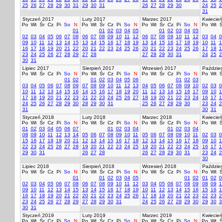
25
26
27
28
29
30
31
29
30
31
26
27
28
29
30
24
25
2
31
Styczeń 2017
Luty 2017
Marzec 2017
Kwiecie
Po
Wt
Śr
Cz
Pi
So
N
Po
Wt
Śr
Cz
Pi
So
N
Po
Wt
Śr
Cz
Pi
So
N
Po
Wt
Ś
01
01
02
03
04
05
01
02
03
04
05
02
03
04
05
06
07
08
06
07
08
09
10
11
12
06
07
08
09
10
11
12
03
04
0
09
10
11
12
13
14
15
13
14
15
16
17
18
19
13
14
15
16
17
18
19
10
11
1
16
17
18
19
20
21
22
20
21
22
23
24
25
26
20
21
22
23
24
25
26
17
18
1
23
24
25
26
27
28
29
27
28
27
28
29
30
31
24
25
2
30
31
Lipiec 2017
Sierpień 2017
Wrzesień 2017
Paździer
Po
Wt
Śr
Cz
Pi
So
N
Po
Wt
Śr
Cz
Pi
So
N
Po
Wt
Śr
Cz
Pi
So
N
Po
Wt
Ś
01
02
01
02
03
04
05
06
01
02
03
03
04
05
06
07
08
09
07
08
09
10
11
12
13
04
05
06
07
08
09
10
02
03
0
10
11
12
13
14
15
16
14
15
16
17
18
19
20
11
12
13
14
15
16
17
09
10
1
17
18
19
20
21
22
23
21
22
23
24
25
26
27
18
19
20
21
22
23
24
16
17
1
24
25
26
27
28
29
30
28
29
30
31
25
26
27
28
29
30
23
24
2
31
30
31
Styczeń 2018
Luty 2018
Marzec 2018
Kwiecie
Po
Wt
Śr
Cz
Pi
So
N
Po
Wt
Śr
Cz
Pi
So
N
Po
Wt
Śr
Cz
Pi
So
N
Po
Wt
Ś
01
02
03
04
05
06
07
01
02
03
04
01
02
03
04
08
09
10
11
12
13
14
05
06
07
08
09
10
11
05
06
07
08
09
10
11
02
03
0
15
16
17
18
19
20
21
12
13
14
15
16
17
18
12
13
14
15
16
17
18
09
10
1
22
23
24
25
26
27
28
19
20
21
22
23
24
25
19
20
21
22
23
24
25
16
17
1
29
30
31
26
27
28
26
27
28
29
30
31
23
24
2
30
Lipiec 2018
Sierpień 2018
Wrzesień 2018
Paździer
Po
Wt
Śr
Cz
Pi
So
N
Po
Wt
Śr
Cz
Pi
So
N
Po
Wt
Śr
Cz
Pi
So
N
Po
Wt
Ś
01
01
02
03
04
05
01
02
01
02
0
02
03
04
05
06
07
08
06
07
08
09
10
11
12
03
04
05
06
07
08
09
08
09
1
09
10
11
12
13
14
15
13
14
15
16
17
18
19
10
11
12
13
14
15
16
15
16
1
16
17
18
19
20
21
22
20
21
22
23
24
25
26
17
18
19
20
21
22
23
22
23
2
23
24
25
26
27
28
29
27
28
29
30
31
24
25
26
27
28
29
30
29
30
3
30
31
Styczeń 2019
Luty 2019
Marzec 2019
Kwiecie
Po
Wt
Śr
Cz
Pi
So
N
Po
Wt
Śr
Cz
Pi
So
N
Po
Wt
Śr
Cz
Pi
So
N
Po
Wt
Ś