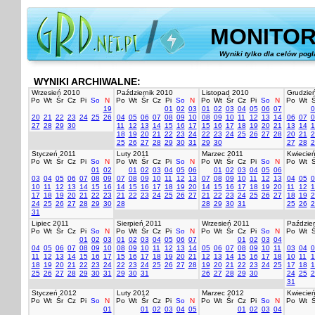
MONITOR
Wyniki tylko dla celów pog
WYNIKI ARCHIWALNE:
Wrzesień 2010
Październik 2010
Listopad 2010
Grudzie
Po
Wt
Śr
Cz
Pi
So
N
Po
Wt
Śr
Cz
Pi
So
N
Po
Wt
Śr
Cz
Pi
So
N
Po
Wt
Ś
19
01
02
03
01
02
03
04
05
06
07
0
20
21
22
23
24
25
26
04
05
06
07
08
09
10
08
09
10
11
12
13
14
06
07
0
27
28
29
30
11
12
13
14
15
16
17
15
16
17
18
19
20
21
13
14
1
18
19
20
21
22
23
24
22
23
24
25
26
27
28
20
21
2
25
26
27
28
29
30
31
29
30
27
28
2
Styczeń 2011
Luty 2011
Marzec 2011
Kwiecie
Po
Wt
Śr
Cz
Pi
So
N
Po
Wt
Śr
Cz
Pi
So
N
Po
Wt
Śr
Cz
Pi
So
N
Po
Wt
Ś
01
02
01
02
03
04
05
06
01
02
03
04
05
06
03
04
05
06
07
08
09
07
08
09
10
11
12
13
07
08
09
10
11
12
13
04
05
0
10
11
12
13
14
15
16
14
15
16
17
18
19
20
14
15
16
17
18
19
20
11
12
1
17
18
19
20
21
22
23
21
22
23
24
25
26
27
21
22
23
24
25
26
27
18
19
2
24
25
26
27
28
29
30
28
28
29
30
31
25
26
2
31
Lipiec 2011
Sierpień 2011
Wrzesień 2011
Paździer
Po
Wt
Śr
Cz
Pi
So
N
Po
Wt
Śr
Cz
Pi
So
N
Po
Wt
Śr
Cz
Pi
So
N
Po
Wt
Ś
01
02
03
01
02
03
04
05
06
07
01
02
03
04
04
05
06
07
08
09
10
08
09
10
11
12
13
14
05
06
07
08
09
10
11
03
04
0
11
12
13
14
15
16
17
15
16
17
18
19
20
21
12
13
14
15
16
17
18
10
11
1
18
19
20
21
22
23
24
22
23
24
25
26
27
28
19
20
21
22
23
24
25
17
18
1
25
26
27
28
29
30
31
29
30
31
26
27
28
29
30
24
25
2
31
Styczeń 2012
Luty 2012
Marzec 2012
Kwiecie
Po
Wt
Śr
Cz
Pi
So
N
Po
Wt
Śr
Cz
Pi
So
N
Po
Wt
Śr
Cz
Pi
So
N
Po
Wt
Ś
01
01
02
03
04
05
01
02
03
04