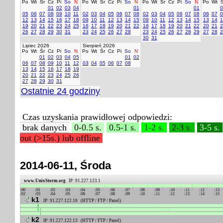
Po
Wt
Śr
Cz
Pi
So
N
Po
Wt
Śr
Cz
Pi
So
N
Po
Wt
Śr
Cz
Pi
So
N
Po
Wt
Ś
01
02
03
04
01
01
0
05
06
07
08
09
10
11
02
03
04
05
06
07
08
02
03
04
05
06
07
08
06
07
0
12
13
14
15
16
17
18
09
10
11
12
13
14
15
09
10
11
12
13
14
15
13
14
1
19
20
21
22
23
24
25
16
17
18
19
20
21
22
16
17
18
19
20
21
22
20
21
2
26
27
28
29
30
31
23
24
25
26
27
28
23
24
25
26
27
28
29
27
28
2
30
31
Lipiec 2026
Sierpień 2026
Po
Wt
Śr
Cz
Pi
So
N
Po
Wt
Śr
Cz
Pi
So
N
01
02
03
04
05
01
02
06
07
08
09
10
11
12
03
04
05
06
07
08
13
14
15
16
17
18
19
20
21
22
23
24
25
26
27
28
29
30
31
Ostatnie 24 godziny
Czas uzyskania prawidłowej odpowiedzi:
brak danych
0-0.5 s.
0.5-1 s.
1-2 s.
2-3 s.
3-5 s.
out (>15s.) lub offline
2014-06-11, Środa
www.UnixStorm.org
IP: 91.227.123.1
00
01
02
03
04
05
06
07
08
09
10
11
12
13
02
03
04
05
06
07
08
09
10
11
12
13
14
15
k1
IP: 91.227.122.10 (HTTP / FTP / Panel)
k2
IP: 91.227.122.13 (HTTP / FTP / Panel)