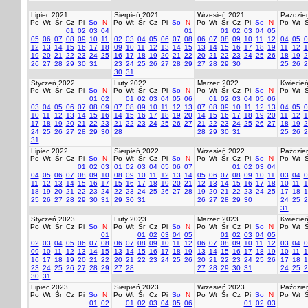
Lipiec 2021
Sierpień 2021
Wrzesień 2021
Paździer
Po
Wt
Śr
Cz
Pi
So
N
Po
Wt
Śr
Cz
Pi
So
N
Po
Wt
Śr
Cz
Pi
So
N
Po
Wt
Ś
01
02
03
04
01
01
02
03
04
05
05
06
07
08
09
10
11
02
03
04
05
06
07
08
06
07
08
09
10
11
12
04
05
0
12
13
14
15
16
17
18
09
10
11
12
13
14
15
13
14
15
16
17
18
19
11
12
1
19
20
21
22
23
24
25
16
17
18
19
20
21
22
20
21
22
23
24
25
26
18
19
2
26
27
28
29
30
31
23
24
25
26
27
28
29
27
28
29
30
25
26
2
30
31
Styczeń 2022
Luty 2022
Marzec 2022
Kwiecie
Po
Wt
Śr
Cz
Pi
So
N
Po
Wt
Śr
Cz
Pi
So
N
Po
Wt
Śr
Cz
Pi
So
N
Po
Wt
Ś
01
02
01
02
03
04
05
06
01
02
03
04
05
06
03
04
05
06
07
08
09
07
08
09
10
11
12
13
07
08
09
10
11
12
13
04
05
0
10
11
12
13
14
15
16
14
15
16
17
18
19
20
14
15
16
17
18
19
20
11
12
1
17
18
19
20
21
22
23
21
22
23
24
25
26
27
21
22
23
24
25
26
27
18
19
2
24
25
26
27
28
29
30
28
28
29
30
31
25
26
2
31
Lipiec 2022
Sierpień 2022
Wrzesień 2022
Paździer
Po
Wt
Śr
Cz
Pi
So
N
Po
Wt
Śr
Cz
Pi
So
N
Po
Wt
Śr
Cz
Pi
So
N
Po
Wt
Ś
01
02
03
01
02
03
04
05
06
07
01
02
03
04
04
05
06
07
08
09
10
08
09
10
11
12
13
14
05
06
07
08
09
10
11
03
04
0
11
12
13
14
15
16
17
15
16
17
18
19
20
21
12
13
14
15
16
17
18
10
11
1
18
19
20
21
22
23
24
22
23
24
25
26
27
28
19
20
21
22
23
24
25
17
18
1
25
26
27
28
29
30
31
29
30
31
26
27
28
29
30
24
25
2
31
Styczeń 2023
Luty 2023
Marzec 2023
Kwiecie
Po
Wt
Śr
Cz
Pi
So
N
Po
Wt
Śr
Cz
Pi
So
N
Po
Wt
Śr
Cz
Pi
So
N
Po
Wt
Ś
01
01
02
03
04
05
01
02
03
04
05
02
03
04
05
06
07
08
06
07
08
09
10
11
12
06
07
08
09
10
11
12
03
04
0
09
10
11
12
13
14
15
13
14
15
16
17
18
19
13
14
15
16
17
18
19
10
11
1
16
17
18
19
20
21
22
20
21
22
23
24
25
26
20
21
22
23
24
25
26
17
18
1
23
24
25
26
27
28
29
27
28
27
28
29
30
31
24
25
2
30
31
Lipiec 2023
Sierpień 2023
Wrzesień 2023
Paździer
Po
Wt
Śr
Cz
Pi
So
N
Po
Wt
Śr
Cz
Pi
So
N
Po
Wt
Śr
Cz
Pi
So
N
Po
Wt
Ś
01
02
01
02
03
04
05
06
01
02
03