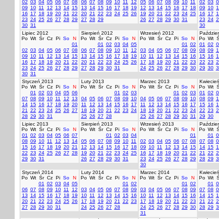
02
03
04
05
06
07
08
06
07
08
09
10
11
12
05
06
07
08
09
10
11
02
03
0
09
10
11
12
13
14
15
13
14
15
16
17
18
19
12
13
14
15
16
17
18
09
10
1
16
17
18
19
20
21
22
20
21
22
23
24
25
26
19
20
21
22
23
24
25
16
17
1
23
24
25
26
27
28
29
27
28
29
26
27
28
29
30
31
23
24
2
30
31
30
Lipiec 2012
Sierpień 2012
Wrzesień 2012
Paździer
Po
Wt
Śr
Cz
Pi
So
N
Po
Wt
Śr
Cz
Pi
So
N
Po
Wt
Śr
Cz
Pi
So
N
Po
Wt
Ś
01
01
02
03
04
05
01
02
01
02
0
02
03
04
05
06
07
08
06
07
08
09
10
11
12
03
04
05
06
07
08
09
08
09
1
09
10
11
12
13
14
15
13
14
15
16
17
18
19
10
11
12
13
14
15
16
15
16
1
16
17
18
19
20
21
22
20
21
22
23
24
25
26
17
18
19
20
21
22
23
22
23
2
23
24
25
26
27
28
29
27
28
29
30
31
24
25
26
27
28
29
30
29
30
3
30
31
Styczeń 2013
Luty 2013
Marzec 2013
Kwiecie
Po
Wt
Śr
Cz
Pi
So
N
Po
Wt
Śr
Cz
Pi
So
N
Po
Wt
Śr
Cz
Pi
So
N
Po
Wt
Ś
01
02
03
04
05
06
01
02
03
01
02
03
01
02
0
07
08
09
10
11
12
13
04
05
06
07
08
09
10
04
05
06
07
08
09
10
08
09
1
14
15
16
17
18
19
20
11
12
13
14
15
16
17
11
12
13
14
15
16
17
15
16
1
21
22
23
24
25
26
27
18
19
20
21
22
23
24
18
19
20
21
22
23
24
22
23
2
28
29
30
31
25
26
27
28
25
26
27
28
29
30
31
29
30
Lipiec 2013
Sierpień 2013
Wrzesień 2013
Paździer
Po
Wt
Śr
Cz
Pi
So
N
Po
Wt
Śr
Cz
Pi
So
N
Po
Wt
Śr
Cz
Pi
So
N
Po
Wt
Ś
01
02
03
04
05
06
07
01
02
03
04
01
01
0
08
09
10
11
12
13
14
05
06
07
08
09
10
11
02
03
04
05
06
07
08
07
08
0
15
16
17
18
19
20
21
12
13
14
15
16
17
18
09
10
11
12
13
14
15
14
15
1
22
23
24
25
26
27
28
19
20
21
22
23
24
25
16
17
18
19
20
21
22
21
22
2
29
30
31
26
27
28
29
30
31
23
24
25
26
27
28
29
28
29
3
30
Styczeń 2014
Luty 2014
Marzec 2014
Kwiecie
Po
Wt
Śr
Cz
Pi
So
N
Po
Wt
Śr
Cz
Pi
So
N
Po
Wt
Śr
Cz
Pi
So
N
Po
Wt
Ś
01
02
03
04
05
01
02
01
02
01
0
06
07
08
09
10
11
12
03
04
05
06
07
08
09
03
04
05
06
07
08
09
07
08
0
13
14
15
16
17
18
19
10
11
12
13
14
15
16
10
11
12
13
14
15
16
14
15
1
20
21
22
23
24
25
26
17
18
19
20
21
22
23
17
18
19
20
21
22
23
21
22
2
27
28
29
30
31
24
25
26
27
28
24
25
26
27
28
29
30
28
29
3
31