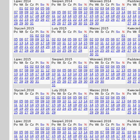
Lipiec 2014
Sierpień 2014
Wrzesień 2014
Paździer
Po
Wt
Śr
Cz
Pi
So
N
Po
Wt
Śr
Cz
Pi
So
N
Po
Wt
Śr
Cz
Pi
So
N
Po
Wt
Ś
01
02
03
04
05
06
01
02
03
01
02
03
04
05
06
07
0
07
08
09
10
11
12
13
04
05
06
07
08
09
10
08
09
10
11
12
13
14
06
07
0
14
15
16
17
18
19
20
11
12
13
14
15
16
17
15
16
17
18
19
20
21
13
14
1
21
22
23
24
25
26
27
18
19
20
21
22
23
24
22
23
24
25
26
27
28
20
21
2
28
29
30
31
25
26
27
28
29
30
31
29
30
27
28
2
Styczeń 2015
Luty 2015
Marzec 2015
Kwiecie
Po
Wt
Śr
Cz
Pi
So
N
Po
Wt
Śr
Cz
Pi
So
N
Po
Wt
Śr
Cz
Pi
So
N
Po
Wt
Ś
01
02
03
04
01
01
0
05
06
07
08
09
10
11
02
03
04
05
06
07
08
02
03
04
05
06
07
08
06
07
0
12
13
14
15
16
17
18
09
10
11
12
13
14
15
09
10
11
12
13
14
15
13
14
1
19
20
21
22
23
24
25
16
17
18
19
20
21
22
16
17
18
19
20
21
22
20
21
2
26
27
28
29
30
31
23
24
25
26
27
28
23
24
25
26
27
28
29
27
28
2
30
31
Lipiec 2015
Sierpień 2015
Wrzesień 2015
Paździer
Po
Wt
Śr
Cz
Pi
So
N
Po
Wt
Śr
Cz
Pi
So
N
Po
Wt
Śr
Cz
Pi
So
N
Po
Wt
Ś
01
02
03
04
05
01
02
01
02
03
04
05
06
06
07
08
09
10
11
12
03
04
05
06
07
08
09
07
08
09
10
11
12
13
05
06
0
13
14
15
16
17
18
19
10
11
12
13
14
15
16
14
15
16
17
18
19
20
12
13
1
20
21
22
23
24
25
26
17
18
19
20
21
22
23
21
22
23
24
25
26
27
19
20
2
27
28
29
30
31
24
25
26
27
28
29
30
28
29
30
26
27
2
31
Styczeń 2016
Luty 2016
Marzec 2016
Kwiecie
Po
Wt
Śr
Cz
Pi
So
N
Po
Wt
Śr
Cz
Pi
So
N
Po
Wt
Śr
Cz
Pi
So
N
Po
Wt
Ś
01
02
03
01
02
03
04
05
06
07
01
02
03
04
05
06
04
05
06
07
08
09
10
08
09
10
11
12
13
14
07
08
09
10
11
12
13
04
05
0
11
12
13
14
15
16
17
15
16
17
18
19
20
21
14
15
16
17
18
19
20
11
12
1
18
19
20
21
22
23
24
22
23
24
25
26
27
28
21
22
23
24
25
26
27
18
19
2
25
26
27
28
29
30
31
29
28
29
30
31
25
26
2
Lipiec 2016
Sierpień 2016
Wrzesień 2016
Paździer
Po
Wt
Śr
Cz
Pi
So
N
Po
Wt
Śr
Cz
Pi
So
N
Po
Wt
Śr
Cz
Pi
So
N
Po
Wt
Ś
01
02
03
01
02
03
04
05
06
07
01
02
03
04
04
05
06
07
08
09
10
08
09
10
11
12
13
14
05
06
07
08
09
10
11
03
04
0
11
12
13
14
15
16
17
15
16
17
18
19
20
21
12
13
14
15
16
17
18
10
11
1
18
19
20
21
22
23
24
22
23
24
25
26
27
28
19
20
21
22
23
24
25
17
18
1