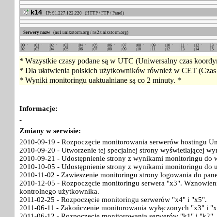
k14
IP: 91.227.122.220 (HTTP / FTP / Panel)
Serwery nazw
(ns1.unixstorm.org / ns2.unixstorm.org)
00
01
02
03
04
05
06
07
08
09
10
11
12
13
02
03
04
05
06
07
08
09
10
11
12
13
14
15
* Wszystkie czasy podane są w UTC (Uniwersalny czas koordyn
* Dla ułatwienia polskich użytkowników również w CET (Czas 
* Wyniki monitoringu uaktualniane są co 2 minuty. *
Informacje:
-
Zmiany w serwisie:
2010-09-19 - Rozpoczęcie monitorowania serwerów hostingu Un
2010-09-20 - Utworzenie tej specjalnej strony wyświetlającej w
2010-09-21 - Udostępnienie strony z wynikami monitoringu do w
2010-10-05 - Udostępnienie strony z wynikami monitoringu do 
2010-11-02 - Zawieszenie monitoringu strony logowania do pan
2010-12-05 - Rozpoczęcie monitoringu serwera "x3". Wznowieni
kontrolnego użytkownika.
2011-02-25 - Rozpoczęcie monitoringu serwerów "x4" i "x5".
2011-06-11 - Zakończenie monitorowania wyłączonych "x3" i "x
2011-06-12 - Rozpoczęcie monitorowania serwerów "k1" i "k2".