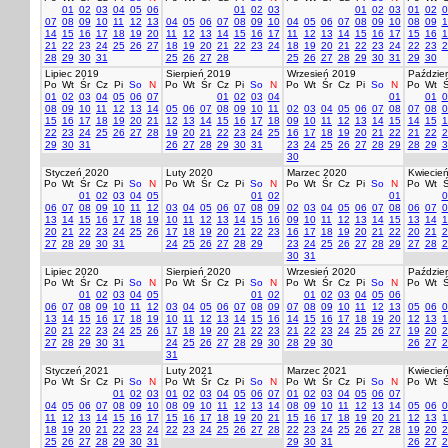
01
02
03
04
05
06
01
02
03
01
02
03
01
02
0
07
08
09
10
11
12
13
04
05
06
07
08
09
10
04
05
06
07
08
09
10
08
09
1
14
15
16
17
18
19
20
11
12
13
14
15
16
17
11
12
13
14
15
16
17
15
16
1
21
22
23
24
25
26
27
18
19
20
21
22
23
24
18
19
20
21
22
23
24
22
23
2
28
29
30
31
25
26
27
28
25
26
27
28
29
30
31
29
30
Lipiec 2019
Sierpień 2019
Wrzesień 2019
Paździer
Po
Wt
Śr
Cz
Pi
So
N
Po
Wt
Śr
Cz
Pi
So
N
Po
Wt
Śr
Cz
Pi
So
N
Po
Wt
Ś
01
02
03
04
05
06
07
01
02
03
04
01
01
0
08
09
10
11
12
13
14
05
06
07
08
09
10
11
02
03
04
05
06
07
08
07
08
0
15
16
17
18
19
20
21
12
13
14
15
16
17
18
09
10
11
12
13
14
15
14
15
1
22
23
24
25
26
27
28
19
20
21
22
23
24
25
16
17
18
19
20
21
22
21
22
2
29
30
31
26
27
28
29
30
31
23
24
25
26
27
28
29
28
29
3
30
Styczeń 2020
Luty 2020
Marzec 2020
Kwiecie
Po
Wt
Śr
Cz
Pi
So
N
Po
Wt
Śr
Cz
Pi
So
N
Po
Wt
Śr
Cz
Pi
So
N
Po
Wt
Ś
01
02
03
04
05
01
02
01
0
06
07
08
09
10
11
12
03
04
05
06
07
08
09
02
03
04
05
06
07
08
06
07
0
13
14
15
16
17
18
19
10
11
12
13
14
15
16
09
10
11
12
13
14
15
13
14
1
20
21
22
23
24
25
26
17
18
19
20
21
22
23
16
17
18
19
20
21
22
20
21
2
27
28
29
30
31
24
25
26
27
28
29
23
24
25
26
27
28
29
27
28
2
30
31
Lipiec 2020
Sierpień 2020
Wrzesień 2020
Paździer
Po
Wt
Śr
Cz
Pi
So
N
Po
Wt
Śr
Cz
Pi
So
N
Po
Wt
Śr
Cz
Pi
So
N
Po
Wt
Ś
01
02
03
04
05
01
02
01
02
03
04
05
06
06
07
08
09
10
11
12
03
04
05
06
07
08
09
07
08
09
10
11
12
13
05
06
0
13
14
15
16
17
18
19
10
11
12
13
14
15
16
14
15
16
17
18
19
20
12
13
1
20
21
22
23
24
25
26
17
18
19
20
21
22
23
21
22
23
24
25
26
27
19
20
2
27
28
29
30
31
24
25
26
27
28
29
30
28
29
30
26
27
2
31
Styczeń 2021
Luty 2021
Marzec 2021
Kwiecie
Po
Wt
Śr
Cz
Pi
So
N
Po
Wt
Śr
Cz
Pi
So
N
Po
Wt
Śr
Cz
Pi
So
N
Po
Wt
Ś
01
02
03
01
02
03
04
05
06
07
01
02
03
04
05
06
07
04
05
06
07
08
09
10
08
09
10
11
12
13
14
08
09
10
11
12
13
14
05
06
0
11
12
13
14
15
16
17
15
16
17
18
19
20
21
15
16
17
18
19
20
21
12
13
1
18
19
20
21
22
23
24
22
23
24
25
26
27
28
22
23
24
25
26
27
28
19
20
2
25
26
27
28
29
30
31
29
30
31
26
27
2