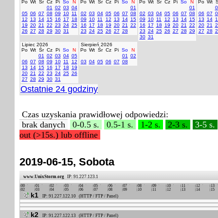
Po
Wt
Śr
Cz
Pi
So
N
Po
Wt
Śr
Cz
Pi
So
N
Po
Wt
Śr
Cz
Pi
So
N
Po
Wt
Ś
01
02
03
04
01
01
0
05
06
07
08
09
10
11
02
03
04
05
06
07
08
02
03
04
05
06
07
08
06
07
0
12
13
14
15
16
17
18
09
10
11
12
13
14
15
09
10
11
12
13
14
15
13
14
1
19
20
21
22
23
24
25
16
17
18
19
20
21
22
16
17
18
19
20
21
22
20
21
2
26
27
28
29
30
31
23
24
25
26
27
28
23
24
25
26
27
28
29
27
28
2
30
31
Lipiec 2026
Sierpień 2026
Po
Wt
Śr
Cz
Pi
So
N
Po
Wt
Śr
Cz
Pi
So
N
01
02
03
04
05
01
02
06
07
08
09
10
11
12
03
04
05
06
07
08
13
14
15
16
17
18
19
20
21
22
23
24
25
26
27
28
29
30
31
Ostatnie 24 godziny
Czas uzyskania prawidłowej odpowiedzi:
brak danych
0-0.5 s.
0.5-1 s.
1-2 s.
2-3 s.
3-5 s.
out (>15s.) lub offline
2019-06-15, Sobota
www.UnixStorm.org
IP: 91.227.123.1
00
01
02
03
04
05
06
07
08
09
10
11
12
13
02
03
04
05
06
07
08
09
10
11
12
13
14
15
k1
IP: 91.227.122.10 (HTTP / FTP / Panel)
k2
IP: 91.227.122.13 (HTTP / FTP / Panel)