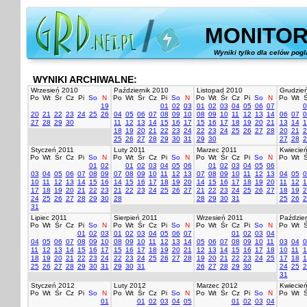
MONITOR
Wyniki tylko dla celów pog
WYNIKI ARCHIWALNE:
Wrzesień 2010
Październik 2010
Listopad 2010
Grudzie
Po
Wt
Śr
Cz
Pi
So
N
Po
Wt
Śr
Cz
Pi
So
N
Po
Wt
Śr
Cz
Pi
So
N
Po
Wt
Ś
19
01
02
03
01
02
03
04
05
06
07
0
20
21
22
23
24
25
26
04
05
06
07
08
09
10
08
09
10
11
12
13
14
06
07
0
27
28
29
30
11
12
13
14
15
16
17
15
16
17
18
19
20
21
13
14
1
18
19
20
21
22
23
24
22
23
24
25
26
27
28
20
21
2
25
26
27
28
29
30
31
29
30
27
28
2
Styczeń 2011
Luty 2011
Marzec 2011
Kwiecie
Po
Wt
Śr
Cz
Pi
So
N
Po
Wt
Śr
Cz
Pi
So
N
Po
Wt
Śr
Cz
Pi
So
N
Po
Wt
Ś
01
02
01
02
03
04
05
06
01
02
03
04
05
06
03
04
05
06
07
08
09
07
08
09
10
11
12
13
07
08
09
10
11
12
13
04
05
0
10
11
12
13
14
15
16
14
15
16
17
18
19
20
14
15
16
17
18
19
20
11
12
1
17
18
19
20
21
22
23
21
22
23
24
25
26
27
21
22
23
24
25
26
27
18
19
2
24
25
26
27
28
29
30
28
28
29
30
31
25
26
2
31
Lipiec 2011
Sierpień 2011
Wrzesień 2011
Paździer
Po
Wt
Śr
Cz
Pi
So
N
Po
Wt
Śr
Cz
Pi
So
N
Po
Wt
Śr
Cz
Pi
So
N
Po
Wt
Ś
01
02
03
01
02
03
04
05
06
07
01
02
03
04
04
05
06
07
08
09
10
08
09
10
11
12
13
14
05
06
07
08
09
10
11
03
04
0
11
12
13
14
15
16
17
15
16
17
18
19
20
21
12
13
14
15
16
17
18
10
11
1
18
19
20
21
22
23
24
22
23
24
25
26
27
28
19
20
21
22
23
24
25
17
18
1
25
26
27
28
29
30
31
29
30
31
26
27
28
29
30
24
25
2
31
Styczeń 2012
Luty 2012
Marzec 2012
Kwiecie
Po
Wt
Śr
Cz
Pi
So
N
Po
Wt
Śr
Cz
Pi
So
N
Po
Wt
Śr
Cz
Pi
So
N
Po
Wt
Ś
01
01
02
03
04
05
01
02
03
04