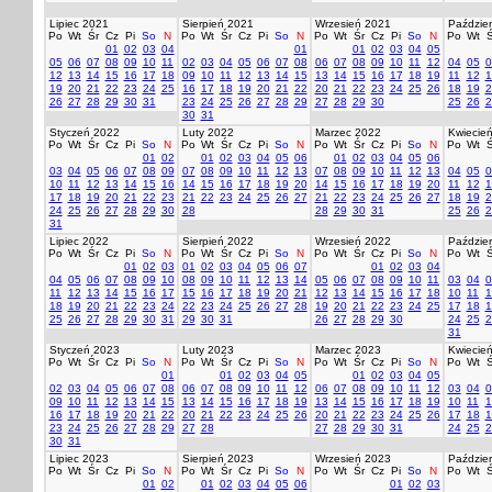
Lipiec 2021
Sierpień 2021
Wrzesień 2021
Paździer
Po
Wt
Śr
Cz
Pi
So
N
Po
Wt
Śr
Cz
Pi
So
N
Po
Wt
Śr
Cz
Pi
So
N
Po
Wt
Ś
01
02
03
04
01
01
02
03
04
05
05
06
07
08
09
10
11
02
03
04
05
06
07
08
06
07
08
09
10
11
12
04
05
0
12
13
14
15
16
17
18
09
10
11
12
13
14
15
13
14
15
16
17
18
19
11
12
1
19
20
21
22
23
24
25
16
17
18
19
20
21
22
20
21
22
23
24
25
26
18
19
2
26
27
28
29
30
31
23
24
25
26
27
28
29
27
28
29
30
25
26
2
30
31
Styczeń 2022
Luty 2022
Marzec 2022
Kwiecie
Po
Wt
Śr
Cz
Pi
So
N
Po
Wt
Śr
Cz
Pi
So
N
Po
Wt
Śr
Cz
Pi
So
N
Po
Wt
Ś
01
02
01
02
03
04
05
06
01
02
03
04
05
06
03
04
05
06
07
08
09
07
08
09
10
11
12
13
07
08
09
10
11
12
13
04
05
0
10
11
12
13
14
15
16
14
15
16
17
18
19
20
14
15
16
17
18
19
20
11
12
1
17
18
19
20
21
22
23
21
22
23
24
25
26
27
21
22
23
24
25
26
27
18
19
2
24
25
26
27
28
29
30
28
28
29
30
31
25
26
2
31
Lipiec 2022
Sierpień 2022
Wrzesień 2022
Paździer
Po
Wt
Śr
Cz
Pi
So
N
Po
Wt
Śr
Cz
Pi
So
N
Po
Wt
Śr
Cz
Pi
So
N
Po
Wt
Ś
01
02
03
01
02
03
04
05
06
07
01
02
03
04
04
05
06
07
08
09
10
08
09
10
11
12
13
14
05
06
07
08
09
10
11
03
04
0
11
12
13
14
15
16
17
15
16
17
18
19
20
21
12
13
14
15
16
17
18
10
11
1
18
19
20
21
22
23
24
22
23
24
25
26
27
28
19
20
21
22
23
24
25
17
18
1
25
26
27
28
29
30
31
29
30
31
26
27
28
29
30
24
25
2
31
Styczeń 2023
Luty 2023
Marzec 2023
Kwiecie
Po
Wt
Śr
Cz
Pi
So
N
Po
Wt
Śr
Cz
Pi
So
N
Po
Wt
Śr
Cz
Pi
So
N
Po
Wt
Ś
01
01
02
03
04
05
01
02
03
04
05
02
03
04
05
06
07
08
06
07
08
09
10
11
12
06
07
08
09
10
11
12
03
04
0
09
10
11
12
13
14
15
13
14
15
16
17
18
19
13
14
15
16
17
18
19
10
11
1
16
17
18
19
20
21
22
20
21
22
23
24
25
26
20
21
22
23
24
25
26
17
18
1
23
24
25
26
27
28
29
27
28
27
28
29
30
31
24
25
2
30
31
Lipiec 2023
Sierpień 2023
Wrzesień 2023
Paździer
Po
Wt
Śr
Cz
Pi
So
N
Po
Wt
Śr
Cz
Pi
So
N
Po
Wt
Śr
Cz
Pi
So
N
Po
Wt
Ś
01
02
01
02
03
04
05
06
01
02
03