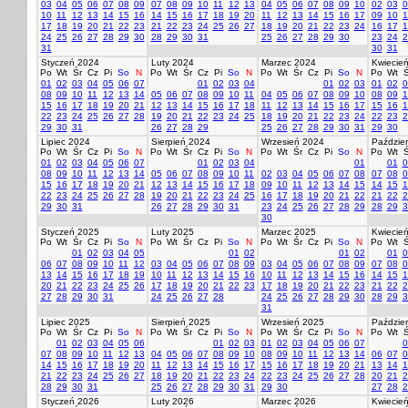
03
04
05
06
07
08
09
07
08
09
10
11
12
13
04
05
06
07
08
09
10
02
03
0
10
11
12
13
14
15
16
14
15
16
17
18
19
20
11
12
13
14
15
16
17
09
10
1
17
18
19
20
21
22
23
21
22
23
24
25
26
27
18
19
20
21
22
23
24
16
17
1
24
25
26
27
28
29
30
28
29
30
31
25
26
27
28
29
30
23
24
2
31
30
31
Styczeń 2024
Luty 2024
Marzec 2024
Kwiecie
Po
Wt
Śr
Cz
Pi
So
N
Po
Wt
Śr
Cz
Pi
So
N
Po
Wt
Śr
Cz
Pi
So
N
Po
Wt
Ś
01
02
03
04
05
06
07
01
02
03
04
01
02
03
01
02
0
08
09
10
11
12
13
14
05
06
07
08
09
10
11
04
05
06
07
08
09
10
08
09
1
15
16
17
18
19
20
21
12
13
14
15
16
17
18
11
12
13
14
15
16
17
15
16
1
22
23
24
25
26
27
28
19
20
21
22
23
24
25
18
19
20
21
22
23
24
22
23
2
29
30
31
26
27
28
29
25
26
27
28
29
30
31
29
30
Lipiec 2024
Sierpień 2024
Wrzesień 2024
Paździer
Po
Wt
Śr
Cz
Pi
So
N
Po
Wt
Śr
Cz
Pi
So
N
Po
Wt
Śr
Cz
Pi
So
N
Po
Wt
Ś
01
02
03
04
05
06
07
01
02
03
04
01
01
0
08
09
10
11
12
13
14
05
06
07
08
09
10
11
02
03
04
05
06
07
08
07
08
0
15
16
17
18
19
20
21
12
13
14
15
16
17
18
09
10
11
12
13
14
15
14
15
1
22
23
24
25
26
27
28
19
20
21
22
23
24
25
16
17
18
19
20
21
22
21
22
2
29
30
31
26
27
28
29
30
31
23
24
25
26
27
28
29
28
29
3
30
Styczeń 2025
Luty 2025
Marzec 2025
Kwiecie
Po
Wt
Śr
Cz
Pi
So
N
Po
Wt
Śr
Cz
Pi
So
N
Po
Wt
Śr
Cz
Pi
So
N
Po
Wt
Ś
01
02
03
04
05
01
02
01
02
01
0
06
07
08
09
10
11
12
03
04
05
06
07
08
09
03
04
05
06
07
08
09
07
08
0
13
14
15
16
17
18
19
10
11
12
13
14
15
16
10
11
12
13
14
15
16
14
15
1
20
21
22
23
24
25
26
17
18
19
20
21
22
23
17
18
19
20
21
22
23
21
22
2
27
28
29
30
31
24
25
26
27
28
24
25
26
27
28
29
30
28
29
3
31
Lipiec 2025
Sierpień 2025
Wrzesień 2025
Paździer
Po
Wt
Śr
Cz
Pi
So
N
Po
Wt
Śr
Cz
Pi
So
N
Po
Wt
Śr
Cz
Pi
So
N
Po
Wt
Ś
01
02
03
04
05
06
01
02
03
01
02
03
04
05
06
07
0
07
08
09
10
11
12
13
04
05
06
07
08
09
10
08
09
10
11
12
13
14
06
07
0
14
15
16
17
18
19
20
11
12
13
14
15
16
17
15
16
17
18
19
20
21
13
14
1
21
22
23
24
25
26
27
18
19
20
21
22
23
24
22
23
24
25
26
27
28
20
21
2
28
29
30
31
25
26
27
28
29
30
31
29
30
27
28
2
Styczeń 2026
Luty 2026
Marzec 2026
Kwiecie