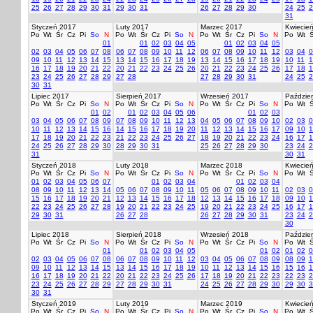
25
26
27
28
29
30
31
29
30
31
26
27
28
29
30
24
25
2
31
Styczeń 2017
Luty 2017
Marzec 2017
Kwiecie
Po
Wt
Śr
Cz
Pi
So
N
Po
Wt
Śr
Cz
Pi
So
N
Po
Wt
Śr
Cz
Pi
So
N
Po
Wt
Ś
01
01
02
03
04
05
01
02
03
04
05
02
03
04
05
06
07
08
06
07
08
09
10
11
12
06
07
08
09
10
11
12
03
04
0
09
10
11
12
13
14
15
13
14
15
16
17
18
19
13
14
15
16
17
18
19
10
11
1
16
17
18
19
20
21
22
20
21
22
23
24
25
26
20
21
22
23
24
25
26
17
18
1
23
24
25
26
27
28
29
27
28
27
28
29
30
31
24
25
2
30
31
Lipiec 2017
Sierpień 2017
Wrzesień 2017
Paździer
Po
Wt
Śr
Cz
Pi
So
N
Po
Wt
Śr
Cz
Pi
So
N
Po
Wt
Śr
Cz
Pi
So
N
Po
Wt
Ś
01
02
01
02
03
04
05
06
01
02
03
03
04
05
06
07
08
09
07
08
09
10
11
12
13
04
05
06
07
08
09
10
02
03
0
10
11
12
13
14
15
16
14
15
16
17
18
19
20
11
12
13
14
15
16
17
09
10
1
17
18
19
20
21
22
23
21
22
23
24
25
26
27
18
19
20
21
22
23
24
16
17
1
24
25
26
27
28
29
30
28
29
30
31
25
26
27
28
29
30
23
24
2
31
30
31
Styczeń 2018
Luty 2018
Marzec 2018
Kwiecie
Po
Wt
Śr
Cz
Pi
So
N
Po
Wt
Śr
Cz
Pi
So
N
Po
Wt
Śr
Cz
Pi
So
N
Po
Wt
Ś
01
02
03
04
05
06
07
01
02
03
04
01
02
03
04
08
09
10
11
12
13
14
05
06
07
08
09
10
11
05
06
07
08
09
10
11
02
03
0
15
16
17
18
19
20
21
12
13
14
15
16
17
18
12
13
14
15
16
17
18
09
10
1
22
23
24
25
26
27
28
19
20
21
22
23
24
25
19
20
21
22
23
24
25
16
17
1
29
30
31
26
27
28
26
27
28
29
30
31
23
24
2
30
Lipiec 2018
Sierpień 2018
Wrzesień 2018
Paździer
Po
Wt
Śr
Cz
Pi
So
N
Po
Wt
Śr
Cz
Pi
So
N
Po
Wt
Śr
Cz
Pi
So
N
Po
Wt
Ś
01
01
02
03
04
05
01
02
01
02
0
02
03
04
05
06
07
08
06
07
08
09
10
11
12
03
04
05
06
07
08
09
08
09
1
09
10
11
12
13
14
15
13
14
15
16
17
18
19
10
11
12
13
14
15
16
15
16
1
16
17
18
19
20
21
22
20
21
22
23
24
25
26
17
18
19
20
21
22
23
22
23
2
23
24
25
26
27
28
29
27
28
29
30
31
24
25
26
27
28
29
30
29
30
3
30
31
Styczeń 2019
Luty 2019
Marzec 2019
Kwiecie
Po
Wt
Śr
Cz
Pi
So
N
Po
Wt
Śr
Cz
Pi
So
N
Po
Wt
Śr
Cz
Pi
So
N
Po
Wt
Ś