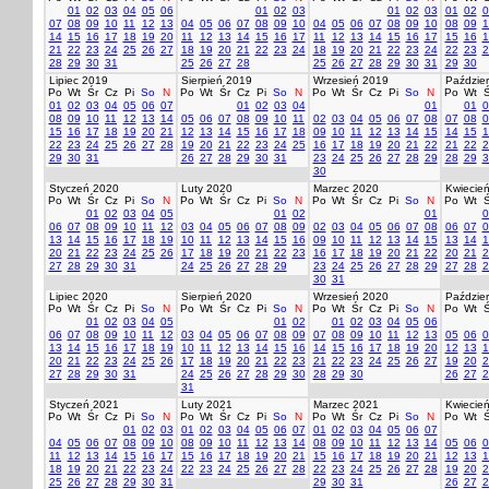
01
02
03
04
05
06
01
02
03
01
02
03
01
02
0
07
08
09
10
11
12
13
04
05
06
07
08
09
10
04
05
06
07
08
09
10
08
09
1
14
15
16
17
18
19
20
11
12
13
14
15
16
17
11
12
13
14
15
16
17
15
16
1
21
22
23
24
25
26
27
18
19
20
21
22
23
24
18
19
20
21
22
23
24
22
23
2
28
29
30
31
25
26
27
28
25
26
27
28
29
30
31
29
30
Lipiec 2019
Sierpień 2019
Wrzesień 2019
Paździer
Po
Wt
Śr
Cz
Pi
So
N
Po
Wt
Śr
Cz
Pi
So
N
Po
Wt
Śr
Cz
Pi
So
N
Po
Wt
Ś
01
02
03
04
05
06
07
01
02
03
04
01
01
0
08
09
10
11
12
13
14
05
06
07
08
09
10
11
02
03
04
05
06
07
08
07
08
0
15
16
17
18
19
20
21
12
13
14
15
16
17
18
09
10
11
12
13
14
15
14
15
1
22
23
24
25
26
27
28
19
20
21
22
23
24
25
16
17
18
19
20
21
22
21
22
2
29
30
31
26
27
28
29
30
31
23
24
25
26
27
28
29
28
29
3
30
Styczeń 2020
Luty 2020
Marzec 2020
Kwiecie
Po
Wt
Śr
Cz
Pi
So
N
Po
Wt
Śr
Cz
Pi
So
N
Po
Wt
Śr
Cz
Pi
So
N
Po
Wt
Ś
01
02
03
04
05
01
02
01
0
06
07
08
09
10
11
12
03
04
05
06
07
08
09
02
03
04
05
06
07
08
06
07
0
13
14
15
16
17
18
19
10
11
12
13
14
15
16
09
10
11
12
13
14
15
13
14
1
20
21
22
23
24
25
26
17
18
19
20
21
22
23
16
17
18
19
20
21
22
20
21
2
27
28
29
30
31
24
25
26
27
28
29
23
24
25
26
27
28
29
27
28
2
30
31
Lipiec 2020
Sierpień 2020
Wrzesień 2020
Paździer
Po
Wt
Śr
Cz
Pi
So
N
Po
Wt
Śr
Cz
Pi
So
N
Po
Wt
Śr
Cz
Pi
So
N
Po
Wt
Ś
01
02
03
04
05
01
02
01
02
03
04
05
06
06
07
08
09
10
11
12
03
04
05
06
07
08
09
07
08
09
10
11
12
13
05
06
0
13
14
15
16
17
18
19
10
11
12
13
14
15
16
14
15
16
17
18
19
20
12
13
1
20
21
22
23
24
25
26
17
18
19
20
21
22
23
21
22
23
24
25
26
27
19
20
2
27
28
29
30
31
24
25
26
27
28
29
30
28
29
30
26
27
2
31
Styczeń 2021
Luty 2021
Marzec 2021
Kwiecie
Po
Wt
Śr
Cz
Pi
So
N
Po
Wt
Śr
Cz
Pi
So
N
Po
Wt
Śr
Cz
Pi
So
N
Po
Wt
Ś
01
02
03
01
02
03
04
05
06
07
01
02
03
04
05
06
07
04
05
06
07
08
09
10
08
09
10
11
12
13
14
08
09
10
11
12
13
14
05
06
0
11
12
13
14
15
16
17
15
16
17
18
19
20
21
15
16
17
18
19
20
21
12
13
1
18
19
20
21
22
23
24
22
23
24
25
26
27
28
22
23
24
25
26
27
28
19
20
2
25
26
27
28
29
30
31
29
30
31
26
27
2