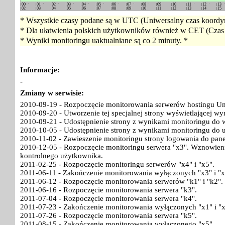
00
01
02
03
04
05
06
07
08
09
10
11
12
13
02
03
04
05
06
07
08
09
10
11
12
13
14
15
* Wszystkie czasy podane są w UTC (Uniwersalny czas koordyn
* Dla ułatwienia polskich użytkowników również w CET (Czas 
* Wyniki monitoringu uaktualniane są co 2 minuty. *
Informacje:
-
Zmiany w serwisie:
2010-09-19 - Rozpoczęcie monitorowania serwerów hostingu Un
2010-09-20 - Utworzenie tej specjalnej strony wyświetlającej w
2010-09-21 - Udostępnienie strony z wynikami monitoringu do w
2010-10-05 - Udostępnienie strony z wynikami monitoringu do 
2010-11-02 - Zawieszenie monitoringu strony logowania do pan
2010-12-05 - Rozpoczęcie monitoringu serwera "x3". Wznowieni
kontrolnego użytkownika.
2011-02-25 - Rozpoczęcie monitoringu serwerów "x4" i "x5".
2011-06-11 - Zakończenie monitorowania wyłączonych "x3" i "x
2011-06-12 - Rozpoczęcie monitorowania serwerów "k1" i "k2".
2011-06-16 - Rozpoczęcie monitorowania serwera "k3".
2011-07-04 - Rozpoczęcie monitorowania serwera "k4".
2011-07-23 - Zakończenie monitorowania wyłączonych "x1" i "x
2011-07-26 - Rozpoczęcie monitorowania serwera "k5".
2011-08-15 - Zakończenie monitorowania wyłączonego "x5".