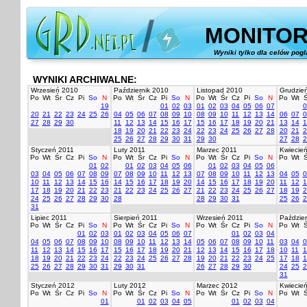
MONITOR
Wyniki tylko dla celów pog
WYNIKI ARCHIWALNE:
Wrzesień 2010
Październik 2010
Listopad 2010
Grudzie
Po
Wt
Śr
Cz
Pi
So
N
Po
Wt
Śr
Cz
Pi
So
N
Po
Wt
Śr
Cz
Pi
So
N
Po
Wt
Ś
19
01
02
03
01
02
03
04
05
06
07
0
20
21
22
23
24
25
26
04
05
06
07
08
09
10
08
09
10
11
12
13
14
06
07
0
27
28
29
30
11
12
13
14
15
16
17
15
16
17
18
19
20
21
13
14
1
18
19
20
21
22
23
24
22
23
24
25
26
27
28
20
21
2
25
26
27
28
29
30
31
29
30
27
28
2
Styczeń 2011
Luty 2011
Marzec 2011
Kwiecie
Po
Wt
Śr
Cz
Pi
So
N
Po
Wt
Śr
Cz
Pi
So
N
Po
Wt
Śr
Cz
Pi
So
N
Po
Wt
Ś
01
02
01
02
03
04
05
06
01
02
03
04
05
06
03
04
05
06
07
08
09
07
08
09
10
11
12
13
07
08
09
10
11
12
13
04
05
0
10
11
12
13
14
15
16
14
15
16
17
18
19
20
14
15
16
17
18
19
20
11
12
1
17
18
19
20
21
22
23
21
22
23
24
25
26
27
21
22
23
24
25
26
27
18
19
2
24
25
26
27
28
29
30
28
28
29
30
31
25
26
2
31
Lipiec 2011
Sierpień 2011
Wrzesień 2011
Paździer
Po
Wt
Śr
Cz
Pi
So
N
Po
Wt
Śr
Cz
Pi
So
N
Po
Wt
Śr
Cz
Pi
So
N
Po
Wt
Ś
01
02
03
01
02
03
04
05
06
07
01
02
03
04
04
05
06
07
08
09
10
08
09
10
11
12
13
14
05
06
07
08
09
10
11
03
04
0
11
12
13
14
15
16
17
15
16
17
18
19
20
21
12
13
14
15
16
17
18
10
11
1
18
19
20
21
22
23
24
22
23
24
25
26
27
28
19
20
21
22
23
24
25
17
18
1
25
26
27
28
29
30
31
29
30
31
26
27
28
29
30
24
25
2
31
Styczeń 2012
Luty 2012
Marzec 2012
Kwiecie
Po
Wt
Śr
Cz
Pi
So
N
Po
Wt
Śr
Cz
Pi
So
N
Po
Wt
Śr
Cz
Pi
So
N
Po
Wt
Ś
01
01
02
03
04
05
01
02
03
04