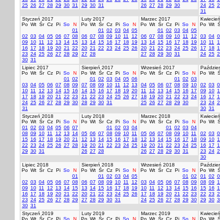
25
26
27
28
29
30
31
29
30
31
26
27
28
29
30
24
25
2
31
Styczeń 2017
Luty 2017
Marzec 2017
Kwiecie
Po
Wt
Śr
Cz
Pi
So
N
Po
Wt
Śr
Cz
Pi
So
N
Po
Wt
Śr
Cz
Pi
So
N
Po
Wt
Ś
01
01
02
03
04
05
01
02
03
04
05
02
03
04
05
06
07
08
06
07
08
09
10
11
12
06
07
08
09
10
11
12
03
04
0
09
10
11
12
13
14
15
13
14
15
16
17
18
19
13
14
15
16
17
18
19
10
11
1
16
17
18
19
20
21
22
20
21
22
23
24
25
26
20
21
22
23
24
25
26
17
18
1
23
24
25
26
27
28
29
27
28
27
28
29
30
31
24
25
2
30
31
Lipiec 2017
Sierpień 2017
Wrzesień 2017
Paździer
Po
Wt
Śr
Cz
Pi
So
N
Po
Wt
Śr
Cz
Pi
So
N
Po
Wt
Śr
Cz
Pi
So
N
Po
Wt
Ś
01
02
01
02
03
04
05
06
01
02
03
03
04
05
06
07
08
09
07
08
09
10
11
12
13
04
05
06
07
08
09
10
02
03
0
10
11
12
13
14
15
16
14
15
16
17
18
19
20
11
12
13
14
15
16
17
09
10
1
17
18
19
20
21
22
23
21
22
23
24
25
26
27
18
19
20
21
22
23
24
16
17
1
24
25
26
27
28
29
30
28
29
30
31
25
26
27
28
29
30
23
24
2
31
30
31
Styczeń 2018
Luty 2018
Marzec 2018
Kwiecie
Po
Wt
Śr
Cz
Pi
So
N
Po
Wt
Śr
Cz
Pi
So
N
Po
Wt
Śr
Cz
Pi
So
N
Po
Wt
Ś
01
02
03
04
05
06
07
01
02
03
04
01
02
03
04
08
09
10
11
12
13
14
05
06
07
08
09
10
11
05
06
07
08
09
10
11
02
03
0
15
16
17
18
19
20
21
12
13
14
15
16
17
18
12
13
14
15
16
17
18
09
10
1
22
23
24
25
26
27
28
19
20
21
22
23
24
25
19
20
21
22
23
24
25
16
17
1
29
30
31
26
27
28
26
27
28
29
30
31
23
24
2
30
Lipiec 2018
Sierpień 2018
Wrzesień 2018
Paździer
Po
Wt
Śr
Cz
Pi
So
N
Po
Wt
Śr
Cz
Pi
So
N
Po
Wt
Śr
Cz
Pi
So
N
Po
Wt
Ś
01
01
02
03
04
05
01
02
01
02
0
02
03
04
05
06
07
08
06
07
08
09
10
11
12
03
04
05
06
07
08
09
08
09
1
09
10
11
12
13
14
15
13
14
15
16
17
18
19
10
11
12
13
14
15
16
15
16
1
16
17
18
19
20
21
22
20
21
22
23
24
25
26
17
18
19
20
21
22
23
22
23
2
23
24
25
26
27
28
29
27
28
29
30
31
24
25
26
27
28
29
30
29
30
3
30
31
Styczeń 2019
Luty 2019
Marzec 2019
Kwiecie
Po
Wt
Śr
Cz
Pi
So
N
Po
Wt
Śr
Cz
Pi
So
N
Po
Wt
Śr
Cz
Pi
So
N
Po
Wt
Ś