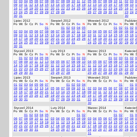
02
03
04
05
06
07
08
06
07
08
09
10
11
12
05
06
07
08
09
10
11
02
03
0
09
10
11
12
13
14
15
13
14
15
16
17
18
19
12
13
14
15
16
17
18
09
10
1
16
17
18
19
20
21
22
20
21
22
23
24
25
26
19
20
21
22
23
24
25
16
17
1
23
24
25
26
27
28
29
27
28
29
26
27
28
29
30
31
23
24
2
30
31
30
Lipiec 2012
Sierpień 2012
Wrzesień 2012
Paździer
Po
Wt
Śr
Cz
Pi
So
N
Po
Wt
Śr
Cz
Pi
So
N
Po
Wt
Śr
Cz
Pi
So
N
Po
Wt
Ś
01
01
02
03
04
05
01
02
01
02
0
02
03
04
05
06
07
08
06
07
08
09
10
11
12
03
04
05
06
07
08
09
08
09
1
09
10
11
12
13
14
15
13
14
15
16
17
18
19
10
11
12
13
14
15
16
15
16
1
16
17
18
19
20
21
22
20
21
22
23
24
25
26
17
18
19
20
21
22
23
22
23
2
23
24
25
26
27
28
29
27
28
29
30
31
24
25
26
27
28
29
30
29
30
3
30
31
Styczeń 2013
Luty 2013
Marzec 2013
Kwiecie
Po
Wt
Śr
Cz
Pi
So
N
Po
Wt
Śr
Cz
Pi
So
N
Po
Wt
Śr
Cz
Pi
So
N
Po
Wt
Ś
01
02
03
04
05
06
01
02
03
01
02
03
01
02
0
07
08
09
10
11
12
13
04
05
06
07
08
09
10
04
05
06
07
08
09
10
08
09
1
14
15
16
17
18
19
20
11
12
13
14
15
16
17
11
12
13
14
15
16
17
15
16
1
21
22
23
24
25
26
27
18
19
20
21
22
23
24
18
19
20
21
22
23
24
22
23
2
28
29
30
31
25
26
27
28
25
26
27
28
29
30
31
29
30
Lipiec 2013
Sierpień 2013
Wrzesień 2013
Paździer
Po
Wt
Śr
Cz
Pi
So
N
Po
Wt
Śr
Cz
Pi
So
N
Po
Wt
Śr
Cz
Pi
So
N
Po
Wt
Ś
01
02
03
04
05
06
07
01
02
03
04
01
01
0
08
09
10
11
12
13
14
05
06
07
08
09
10
11
02
03
04
05
06
07
08
07
08
0
15
16
17
18
19
20
21
12
13
14
15
16
17
18
09
10
11
12
13
14
15
14
15
1
22
23
24
25
26
27
28
19
20
21
22
23
24
25
16
17
18
19
20
21
22
21
22
2
29
30
31
26
27
28
29
30
31
23
24
25
26
27
28
29
28
29
3
30
Styczeń 2014
Luty 2014
Marzec 2014
Kwiecie
Po
Wt
Śr
Cz
Pi
So
N
Po
Wt
Śr
Cz
Pi
So
N
Po
Wt
Śr
Cz
Pi
So
N
Po
Wt
Ś
01
02
03
04
05
01
02
01
02
01
0
06
07
08
09
10
11
12
03
04
05
06
07
08
09
03
04
05
06
07
08
09
07
08
0
13
14
15
16
17
18
19
10
11
12
13
14
15
16
10
11
12
13
14
15
16
14
15
1
20
21
22
23
24
25
26
17
18
19
20
21
22
23
17
18
19
20
21
22
23
21
22
2
27
28
29
30
31
24
25
26
27
28
24
25
26
27
28
29
30
28
29
3
31