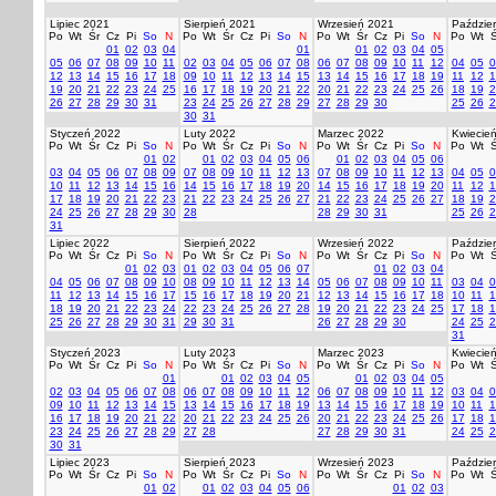
Lipiec 2021
Sierpień 2021
Wrzesień 2021
Paździer
Po
Wt
Śr
Cz
Pi
So
N
Po
Wt
Śr
Cz
Pi
So
N
Po
Wt
Śr
Cz
Pi
So
N
Po
Wt
Ś
01
02
03
04
01
01
02
03
04
05
05
06
07
08
09
10
11
02
03
04
05
06
07
08
06
07
08
09
10
11
12
04
05
0
12
13
14
15
16
17
18
09
10
11
12
13
14
15
13
14
15
16
17
18
19
11
12
1
19
20
21
22
23
24
25
16
17
18
19
20
21
22
20
21
22
23
24
25
26
18
19
2
26
27
28
29
30
31
23
24
25
26
27
28
29
27
28
29
30
25
26
2
30
31
Styczeń 2022
Luty 2022
Marzec 2022
Kwiecie
Po
Wt
Śr
Cz
Pi
So
N
Po
Wt
Śr
Cz
Pi
So
N
Po
Wt
Śr
Cz
Pi
So
N
Po
Wt
Ś
01
02
01
02
03
04
05
06
01
02
03
04
05
06
03
04
05
06
07
08
09
07
08
09
10
11
12
13
07
08
09
10
11
12
13
04
05
0
10
11
12
13
14
15
16
14
15
16
17
18
19
20
14
15
16
17
18
19
20
11
12
1
17
18
19
20
21
22
23
21
22
23
24
25
26
27
21
22
23
24
25
26
27
18
19
2
24
25
26
27
28
29
30
28
28
29
30
31
25
26
2
31
Lipiec 2022
Sierpień 2022
Wrzesień 2022
Paździer
Po
Wt
Śr
Cz
Pi
So
N
Po
Wt
Śr
Cz
Pi
So
N
Po
Wt
Śr
Cz
Pi
So
N
Po
Wt
Ś
01
02
03
01
02
03
04
05
06
07
01
02
03
04
04
05
06
07
08
09
10
08
09
10
11
12
13
14
05
06
07
08
09
10
11
03
04
0
11
12
13
14
15
16
17
15
16
17
18
19
20
21
12
13
14
15
16
17
18
10
11
1
18
19
20
21
22
23
24
22
23
24
25
26
27
28
19
20
21
22
23
24
25
17
18
1
25
26
27
28
29
30
31
29
30
31
26
27
28
29
30
24
25
2
31
Styczeń 2023
Luty 2023
Marzec 2023
Kwiecie
Po
Wt
Śr
Cz
Pi
So
N
Po
Wt
Śr
Cz
Pi
So
N
Po
Wt
Śr
Cz
Pi
So
N
Po
Wt
Ś
01
01
02
03
04
05
01
02
03
04
05
02
03
04
05
06
07
08
06
07
08
09
10
11
12
06
07
08
09
10
11
12
03
04
0
09
10
11
12
13
14
15
13
14
15
16
17
18
19
13
14
15
16
17
18
19
10
11
1
16
17
18
19
20
21
22
20
21
22
23
24
25
26
20
21
22
23
24
25
26
17
18
1
23
24
25
26
27
28
29
27
28
27
28
29
30
31
24
25
2
30
31
Lipiec 2023
Sierpień 2023
Wrzesień 2023
Paździer
Po
Wt
Śr
Cz
Pi
So
N
Po
Wt
Śr
Cz
Pi
So
N
Po
Wt
Śr
Cz
Pi
So
N
Po
Wt
Ś
01
02
01
02
03
04
05
06
01
02
03