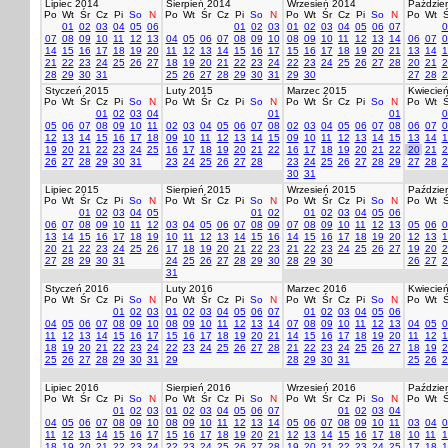
Lipiec 2014
Sierpień 2014
Wrzesień 2014
Paździer
Po
Wt
Śr
Cz
Pi
So
N
Po
Wt
Śr
Cz
Pi
So
N
Po
Wt
Śr
Cz
Pi
So
N
Po
Wt
Ś
01
02
03
04
05
06
01
02
03
01
02
03
04
05
06
07
0
07
08
09
10
11
12
13
04
05
06
07
08
09
10
08
09
10
11
12
13
14
06
07
0
14
15
16
17
18
19
20
11
12
13
14
15
16
17
15
16
17
18
19
20
21
13
14
1
21
22
23
24
25
26
27
18
19
20
21
22
23
24
22
23
24
25
26
27
28
20
21
2
28
29
30
31
25
26
27
28
29
30
31
29
30
27
28
2
Styczeń 2015
Luty 2015
Marzec 2015
Kwiecie
Po
Wt
Śr
Cz
Pi
So
N
Po
Wt
Śr
Cz
Pi
So
N
Po
Wt
Śr
Cz
Pi
So
N
Po
Wt
Ś
01
02
03
04
01
01
0
05
06
07
08
09
10
11
02
03
04
05
06
07
08
02
03
04
05
06
07
08
06
07
0
12
13
14
15
16
17
18
09
10
11
12
13
14
15
09
10
11
12
13
14
15
13
14
1
19
20
21
22
23
24
25
16
17
18
19
20
21
22
16
17
18
19
20
21
22
20
21
2
26
27
28
29
30
31
23
24
25
26
27
28
23
24
25
26
27
28
29
27
28
2
30
31
Lipiec 2015
Sierpień 2015
Wrzesień 2015
Paździer
Po
Wt
Śr
Cz
Pi
So
N
Po
Wt
Śr
Cz
Pi
So
N
Po
Wt
Śr
Cz
Pi
So
N
Po
Wt
Ś
01
02
03
04
05
01
02
01
02
03
04
05
06
06
07
08
09
10
11
12
03
04
05
06
07
08
09
07
08
09
10
11
12
13
05
06
0
13
14
15
16
17
18
19
10
11
12
13
14
15
16
14
15
16
17
18
19
20
12
13
1
20
21
22
23
24
25
26
17
18
19
20
21
22
23
21
22
23
24
25
26
27
19
20
2
27
28
29
30
31
24
25
26
27
28
29
30
28
29
30
26
27
2
31
Styczeń 2016
Luty 2016
Marzec 2016
Kwiecie
Po
Wt
Śr
Cz
Pi
So
N
Po
Wt
Śr
Cz
Pi
So
N
Po
Wt
Śr
Cz
Pi
So
N
Po
Wt
Ś
01
02
03
01
02
03
04
05
06
07
01
02
03
04
05
06
04
05
06
07
08
09
10
08
09
10
11
12
13
14
07
08
09
10
11
12
13
04
05
0
11
12
13
14
15
16
17
15
16
17
18
19
20
21
14
15
16
17
18
19
20
11
12
1
18
19
20
21
22
23
24
22
23
24
25
26
27
28
21
22
23
24
25
26
27
18
19
2
25
26
27
28
29
30
31
29
28
29
30
31
25
26
2
Lipiec 2016
Sierpień 2016
Wrzesień 2016
Paździer
Po
Wt
Śr
Cz
Pi
So
N
Po
Wt
Śr
Cz
Pi
So
N
Po
Wt
Śr
Cz
Pi
So
N
Po
Wt
Ś
01
02
03
01
02
03
04
05
06
07
01
02
03
04
04
05
06
07
08
09
10
08
09
10
11
12
13
14
05
06
07
08
09
10
11
03
04
0
11
12
13
14
15
16
17
15
16
17
18
19
20
21
12
13
14
15
16
17
18
10
11
1
18
19
20
21
22
23
24
22
23
24
25
26
27
28
19
20
21
22
23
24
25
17
18
1