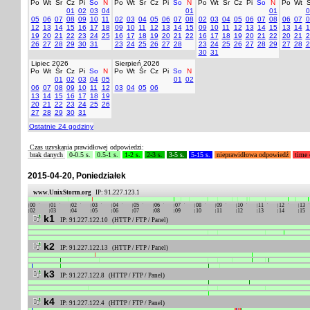
Po
Wt
Śr
Cz
Pi
So
N
Po
Wt
Śr
Cz
Pi
So
N
Po
Wt
Śr
Cz
Pi
So
N
Po
Wt
Ś
01
02
03
04
01
01
0
05
06
07
08
09
10
11
02
03
04
05
06
07
08
02
03
04
05
06
07
08
06
07
0
12
13
14
15
16
17
18
09
10
11
12
13
14
15
09
10
11
12
13
14
15
13
14
1
19
20
21
22
23
24
25
16
17
18
19
20
21
22
16
17
18
19
20
21
22
20
21
2
26
27
28
29
30
31
23
24
25
26
27
28
23
24
25
26
27
28
29
27
28
2
30
31
Lipiec 2026
Sierpień 2026
Po
Wt
Śr
Cz
Pi
So
N
Po
Wt
Śr
Cz
Pi
So
N
01
02
03
04
05
01
02
06
07
08
09
10
11
12
03
04
05
06
13
14
15
16
17
18
19
20
21
22
23
24
25
26
27
28
29
30
31
Ostatnie 24 godziny
Czas uzyskania prawidłowej odpowiedzi:
brak danych
0-0.5 s.
0.5-1 s.
1-2 s.
2-3 s.
3-5 s.
5-15 s.
nieprawidłowa odpowiedź
time 
2015-04-20, Poniedziałek
www.UnixStorm.org
IP: 91.227.123.1
00
01
02
03
04
05
06
07
08
09
10
11
12
13
02
03
04
05
06
07
08
09
10
11
12
13
14
15
k1
IP: 91.227.122.10 (HTTP / FTP / Panel)
k2
IP: 91.227.122.13 (HTTP / FTP / Panel)
k3
IP: 91.227.122.8 (HTTP / FTP / Panel)
k4
IP: 91.227.122.4 (HTTP / FTP / Panel)