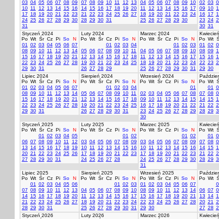
03
04
05
06
07
08
09
07
08
09
10
11
12
13
04
05
06
07
08
09
10
02
03
0
10
11
12
13
14
15
16
14
15
16
17
18
19
20
11
12
13
14
15
16
17
09
10
1
17
18
19
20
21
22
23
21
22
23
24
25
26
27
18
19
20
21
22
23
24
16
17
1
24
25
26
27
28
29
30
28
29
30
31
25
26
27
28
29
30
23
24
2
31
30
31
Styczeń 2024
Luty 2024
Marzec 2024
Kwiecie
Po
Wt
Śr
Cz
Pi
So
N
Po
Wt
Śr
Cz
Pi
So
N
Po
Wt
Śr
Cz
Pi
So
N
Po
Wt
Ś
01
02
03
04
05
06
07
01
02
03
04
01
02
03
01
02
0
08
09
10
11
12
13
14
05
06
07
08
09
10
11
04
05
06
07
08
09
10
08
09
1
15
16
17
18
19
20
21
12
13
14
15
16
17
18
11
12
13
14
15
16
17
15
16
1
22
23
24
25
26
27
28
19
20
21
22
23
24
25
18
19
20
21
22
23
24
22
23
2
29
30
31
26
27
28
29
25
26
27
28
29
30
31
29
30
Lipiec 2024
Sierpień 2024
Wrzesień 2024
Paździer
Po
Wt
Śr
Cz
Pi
So
N
Po
Wt
Śr
Cz
Pi
So
N
Po
Wt
Śr
Cz
Pi
So
N
Po
Wt
Ś
01
02
03
04
05
06
07
01
02
03
04
01
01
0
08
09
10
11
12
13
14
05
06
07
08
09
10
11
02
03
04
05
06
07
08
07
08
0
15
16
17
18
19
20
21
12
13
14
15
16
17
18
09
10
11
12
13
14
15
14
15
1
22
23
24
25
26
27
28
19
20
21
22
23
24
25
16
17
18
19
20
21
22
21
22
2
29
30
31
26
27
28
29
30
31
23
24
25
26
27
28
29
28
29
3
30
Styczeń 2025
Luty 2025
Marzec 2025
Kwiecie
Po
Wt
Śr
Cz
Pi
So
N
Po
Wt
Śr
Cz
Pi
So
N
Po
Wt
Śr
Cz
Pi
So
N
Po
Wt
Ś
01
02
03
04
05
01
02
01
02
01
0
06
07
08
09
10
11
12
03
04
05
06
07
08
09
03
04
05
06
07
08
09
07
08
0
13
14
15
16
17
18
19
10
11
12
13
14
15
16
10
11
12
13
14
15
16
14
15
1
20
21
22
23
24
25
26
17
18
19
20
21
22
23
17
18
19
20
21
22
23
21
22
2
27
28
29
30
31
24
25
26
27
28
24
25
26
27
28
29
30
28
29
3
31
Lipiec 2025
Sierpień 2025
Wrzesień 2025
Paździer
Po
Wt
Śr
Cz
Pi
So
N
Po
Wt
Śr
Cz
Pi
So
N
Po
Wt
Śr
Cz
Pi
So
N
Po
Wt
Ś
01
02
03
04
05
06
01
02
03
01
02
03
04
05
06
07
0
07
08
09
10
11
12
13
04
05
06
07
08
09
10
08
09
10
11
12
13
14
06
07
0
14
15
16
17
18
19
20
11
12
13
14
15
16
17
15
16
17
18
19
20
21
13
14
1
21
22
23
24
25
26
27
18
19
20
21
22
23
24
22
23
24
25
26
27
28
20
21
2
28
29
30
31
25
26
27
28
29
30
31
29
30
27
28
2
Styczeń 2026
Luty 2026
Marzec 2026
Kwiecie