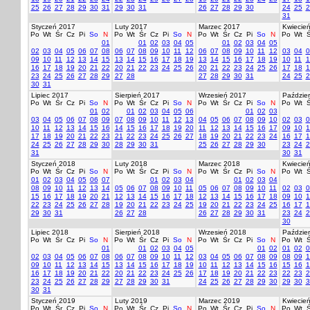
25
26
27
28
29
30
31
29
30
31
26
27
28
29
30
24
25
2
31
Styczeń 2017
Luty 2017
Marzec 2017
Kwiecie
Po
Wt
Śr
Cz
Pi
So
N
Po
Wt
Śr
Cz
Pi
So
N
Po
Wt
Śr
Cz
Pi
So
N
Po
Wt
Ś
01
01
02
03
04
05
01
02
03
04
05
02
03
04
05
06
07
08
06
07
08
09
10
11
12
06
07
08
09
10
11
12
03
04
0
09
10
11
12
13
14
15
13
14
15
16
17
18
19
13
14
15
16
17
18
19
10
11
1
16
17
18
19
20
21
22
20
21
22
23
24
25
26
20
21
22
23
24
25
26
17
18
1
23
24
25
26
27
28
29
27
28
27
28
29
30
31
24
25
2
30
31
Lipiec 2017
Sierpień 2017
Wrzesień 2017
Paździer
Po
Wt
Śr
Cz
Pi
So
N
Po
Wt
Śr
Cz
Pi
So
N
Po
Wt
Śr
Cz
Pi
So
N
Po
Wt
Ś
01
02
01
02
03
04
05
06
01
02
03
03
04
05
06
07
08
09
07
08
09
10
11
12
13
04
05
06
07
08
09
10
02
03
0
10
11
12
13
14
15
16
14
15
16
17
18
19
20
11
12
13
14
15
16
17
09
10
1
17
18
19
20
21
22
23
21
22
23
24
25
26
27
18
19
20
21
22
23
24
16
17
1
24
25
26
27
28
29
30
28
29
30
31
25
26
27
28
29
30
23
24
2
31
30
31
Styczeń 2018
Luty 2018
Marzec 2018
Kwiecie
Po
Wt
Śr
Cz
Pi
So
N
Po
Wt
Śr
Cz
Pi
So
N
Po
Wt
Śr
Cz
Pi
So
N
Po
Wt
Ś
01
02
03
04
05
06
07
01
02
03
04
01
02
03
04
08
09
10
11
12
13
14
05
06
07
08
09
10
11
05
06
07
08
09
10
11
02
03
0
15
16
17
18
19
20
21
12
13
14
15
16
17
18
12
13
14
15
16
17
18
09
10
1
22
23
24
25
26
27
28
19
20
21
22
23
24
25
19
20
21
22
23
24
25
16
17
1
29
30
31
26
27
28
26
27
28
29
30
31
23
24
2
30
Lipiec 2018
Sierpień 2018
Wrzesień 2018
Paździer
Po
Wt
Śr
Cz
Pi
So
N
Po
Wt
Śr
Cz
Pi
So
N
Po
Wt
Śr
Cz
Pi
So
N
Po
Wt
Ś
01
01
02
03
04
05
01
02
01
02
0
02
03
04
05
06
07
08
06
07
08
09
10
11
12
03
04
05
06
07
08
09
08
09
1
09
10
11
12
13
14
15
13
14
15
16
17
18
19
10
11
12
13
14
15
16
15
16
1
16
17
18
19
20
21
22
20
21
22
23
24
25
26
17
18
19
20
21
22
23
22
23
2
23
24
25
26
27
28
29
27
28
29
30
31
24
25
26
27
28
29
30
29
30
3
30
31
Styczeń 2019
Luty 2019
Marzec 2019
Kwiecie
Po
Wt
Śr
Cz
Pi
So
N
Po
Wt
Śr
Cz
Pi
So
N
Po
Wt
Śr
Cz
Pi
So
N
Po
Wt
Ś