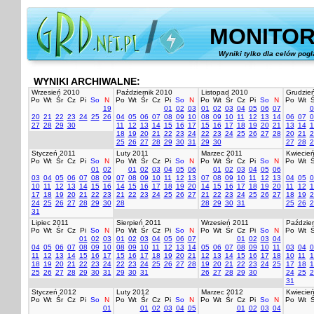
MONITOR
Wyniki tylko dla celów pog
WYNIKI ARCHIWALNE:
Wrzesień 2010
Październik 2010
Listopad 2010
Grudzie
Po
Wt
Śr
Cz
Pi
So
N
Po
Wt
Śr
Cz
Pi
So
N
Po
Wt
Śr
Cz
Pi
So
N
Po
Wt
Ś
19
01
02
03
01
02
03
04
05
06
07
0
20
21
22
23
24
25
26
04
05
06
07
08
09
10
08
09
10
11
12
13
14
06
07
0
27
28
29
30
11
12
13
14
15
16
17
15
16
17
18
19
20
21
13
14
1
18
19
20
21
22
23
24
22
23
24
25
26
27
28
20
21
2
25
26
27
28
29
30
31
29
30
27
28
2
Styczeń 2011
Luty 2011
Marzec 2011
Kwiecie
Po
Wt
Śr
Cz
Pi
So
N
Po
Wt
Śr
Cz
Pi
So
N
Po
Wt
Śr
Cz
Pi
So
N
Po
Wt
Ś
01
02
01
02
03
04
05
06
01
02
03
04
05
06
03
04
05
06
07
08
09
07
08
09
10
11
12
13
07
08
09
10
11
12
13
04
05
0
10
11
12
13
14
15
16
14
15
16
17
18
19
20
14
15
16
17
18
19
20
11
12
1
17
18
19
20
21
22
23
21
22
23
24
25
26
27
21
22
23
24
25
26
27
18
19
2
24
25
26
27
28
29
30
28
28
29
30
31
25
26
2
31
Lipiec 2011
Sierpień 2011
Wrzesień 2011
Paździer
Po
Wt
Śr
Cz
Pi
So
N
Po
Wt
Śr
Cz
Pi
So
N
Po
Wt
Śr
Cz
Pi
So
N
Po
Wt
Ś
01
02
03
01
02
03
04
05
06
07
01
02
03
04
04
05
06
07
08
09
10
08
09
10
11
12
13
14
05
06
07
08
09
10
11
03
04
0
11
12
13
14
15
16
17
15
16
17
18
19
20
21
12
13
14
15
16
17
18
10
11
1
18
19
20
21
22
23
24
22
23
24
25
26
27
28
19
20
21
22
23
24
25
17
18
1
25
26
27
28
29
30
31
29
30
31
26
27
28
29
30
24
25
2
31
Styczeń 2012
Luty 2012
Marzec 2012
Kwiecie
Po
Wt
Śr
Cz
Pi
So
N
Po
Wt
Śr
Cz
Pi
So
N
Po
Wt
Śr
Cz
Pi
So
N
Po
Wt
Ś
01
01
02
03
04
05
01
02
03
04