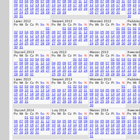
02
03
04
05
06
07
08
06
07
08
09
10
11
12
05
06
07
08
09
10
11
02
03
0
09
10
11
12
13
14
15
13
14
15
16
17
18
19
12
13
14
15
16
17
18
09
10
1
16
17
18
19
20
21
22
20
21
22
23
24
25
26
19
20
21
22
23
24
25
16
17
1
23
24
25
26
27
28
29
27
28
29
26
27
28
29
30
31
23
24
2
30
31
30
Lipiec 2012
Sierpień 2012
Wrzesień 2012
Paździer
Po
Wt
Śr
Cz
Pi
So
N
Po
Wt
Śr
Cz
Pi
So
N
Po
Wt
Śr
Cz
Pi
So
N
Po
Wt
Ś
01
01
02
03
04
05
01
02
01
02
0
02
03
04
05
06
07
08
06
07
08
09
10
11
12
03
04
05
06
07
08
09
08
09
1
09
10
11
12
13
14
15
13
14
15
16
17
18
19
10
11
12
13
14
15
16
15
16
1
16
17
18
19
20
21
22
20
21
22
23
24
25
26
17
18
19
20
21
22
23
22
23
2
23
24
25
26
27
28
29
27
28
29
30
31
24
25
26
27
28
29
30
29
30
3
30
31
Styczeń 2013
Luty 2013
Marzec 2013
Kwiecie
Po
Wt
Śr
Cz
Pi
So
N
Po
Wt
Śr
Cz
Pi
So
N
Po
Wt
Śr
Cz
Pi
So
N
Po
Wt
Ś
01
02
03
04
05
06
01
02
03
01
02
03
01
02
0
07
08
09
10
11
12
13
04
05
06
07
08
09
10
04
05
06
07
08
09
10
08
09
1
14
15
16
17
18
19
20
11
12
13
14
15
16
17
11
12
13
14
15
16
17
15
16
1
21
22
23
24
25
26
27
18
19
20
21
22
23
24
18
19
20
21
22
23
24
22
23
2
28
29
30
31
25
26
27
28
25
26
27
28
29
30
31
29
30
Lipiec 2013
Sierpień 2013
Wrzesień 2013
Paździer
Po
Wt
Śr
Cz
Pi
So
N
Po
Wt
Śr
Cz
Pi
So
N
Po
Wt
Śr
Cz
Pi
So
N
Po
Wt
Ś
01
02
03
04
05
06
07
01
02
03
04
01
01
0
08
09
10
11
12
13
14
05
06
07
08
09
10
11
02
03
04
05
06
07
08
07
08
0
15
16
17
18
19
20
21
12
13
14
15
16
17
18
09
10
11
12
13
14
15
14
15
1
22
23
24
25
26
27
28
19
20
21
22
23
24
25
16
17
18
19
20
21
22
21
22
2
29
30
31
26
27
28
29
30
31
23
24
25
26
27
28
29
28
29
3
30
Styczeń 2014
Luty 2014
Marzec 2014
Kwiecie
Po
Wt
Śr
Cz
Pi
So
N
Po
Wt
Śr
Cz
Pi
So
N
Po
Wt
Śr
Cz
Pi
So
N
Po
Wt
Ś
01
02
03
04
05
01
02
01
02
01
0
06
07
08
09
10
11
12
03
04
05
06
07
08
09
03
04
05
06
07
08
09
07
08
0
13
14
15
16
17
18
19
10
11
12
13
14
15
16
10
11
12
13
14
15
16
14
15
1
20
21
22
23
24
25
26
17
18
19
20
21
22
23
17
18
19
20
21
22
23
21
22
2
27
28
29
30
31
24
25
26
27
28
24
25
26
27
28
29
30
28
29
3
31