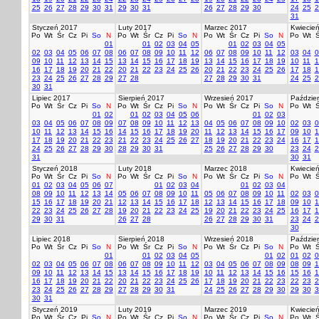
25
26
27
28
29
30
31
29
30
31
26
27
28
29
30
24
25
2
31
Styczeń 2017
Luty 2017
Marzec 2017
Kwiecie
Po
Wt
Śr
Cz
Pi
So
N
Po
Wt
Śr
Cz
Pi
So
N
Po
Wt
Śr
Cz
Pi
So
N
Po
Wt
Ś
01
01
02
03
04
05
01
02
03
04
05
02
03
04
05
06
07
08
06
07
08
09
10
11
12
06
07
08
09
10
11
12
03
04
0
09
10
11
12
13
14
15
13
14
15
16
17
18
19
13
14
15
16
17
18
19
10
11
1
16
17
18
19
20
21
22
20
21
22
23
24
25
26
20
21
22
23
24
25
26
17
18
1
23
24
25
26
27
28
29
27
28
27
28
29
30
31
24
25
2
30
31
Lipiec 2017
Sierpień 2017
Wrzesień 2017
Paździer
Po
Wt
Śr
Cz
Pi
So
N
Po
Wt
Śr
Cz
Pi
So
N
Po
Wt
Śr
Cz
Pi
So
N
Po
Wt
Ś
01
02
01
02
03
04
05
06
01
02
03
03
04
05
06
07
08
09
07
08
09
10
11
12
13
04
05
06
07
08
09
10
02
03
0
10
11
12
13
14
15
16
14
15
16
17
18
19
20
11
12
13
14
15
16
17
09
10
1
17
18
19
20
21
22
23
21
22
23
24
25
26
27
18
19
20
21
22
23
24
16
17
1
24
25
26
27
28
29
30
28
29
30
31
25
26
27
28
29
30
23
24
2
31
30
31
Styczeń 2018
Luty 2018
Marzec 2018
Kwiecie
Po
Wt
Śr
Cz
Pi
So
N
Po
Wt
Śr
Cz
Pi
So
N
Po
Wt
Śr
Cz
Pi
So
N
Po
Wt
Ś
01
02
03
04
05
06
07
01
02
03
04
01
02
03
04
08
09
10
11
12
13
14
05
06
07
08
09
10
11
05
06
07
08
09
10
11
02
03
0
15
16
17
18
19
20
21
12
13
14
15
16
17
18
12
13
14
15
16
17
18
09
10
1
22
23
24
25
26
27
28
19
20
21
22
23
24
25
19
20
21
22
23
24
25
16
17
1
29
30
31
26
27
28
26
27
28
29
30
31
23
24
2
30
Lipiec 2018
Sierpień 2018
Wrzesień 2018
Paździer
Po
Wt
Śr
Cz
Pi
So
N
Po
Wt
Śr
Cz
Pi
So
N
Po
Wt
Śr
Cz
Pi
So
N
Po
Wt
Ś
01
01
02
03
04
05
01
02
01
02
0
02
03
04
05
06
07
08
06
07
08
09
10
11
12
03
04
05
06
07
08
09
08
09
1
09
10
11
12
13
14
15
13
14
15
16
17
18
19
10
11
12
13
14
15
16
15
16
1
16
17
18
19
20
21
22
20
21
22
23
24
25
26
17
18
19
20
21
22
23
22
23
2
23
24
25
26
27
28
29
27
28
29
30
31
24
25
26
27
28
29
30
29
30
3
30
31
Styczeń 2019
Luty 2019
Marzec 2019
Kwiecie
Po
Wt
Śr
Cz
Pi
So
N
Po
Wt
Śr
Cz
Pi
So
N
Po
Wt
Śr
Cz
Pi
So
N
Po
Wt
Ś