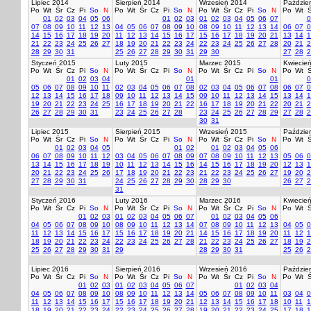
Lipiec 2014
Sierpień 2014
Wrzesień 2014
Paździer
Po
Wt
Śr
Cz
Pi
So
N
Po
Wt
Śr
Cz
Pi
So
N
Po
Wt
Śr
Cz
Pi
So
N
Po
Wt
Ś
01
02
03
04
05
06
01
02
03
01
02
03
04
05
06
07
0
07
08
09
10
11
12
13
04
05
06
07
08
09
10
08
09
10
11
12
13
14
06
07
0
14
15
16
17
18
19
20
11
12
13
14
15
16
17
15
16
17
18
19
20
21
13
14
1
21
22
23
24
25
26
27
18
19
20
21
22
23
24
22
23
24
25
26
27
28
20
21
2
28
29
30
31
25
26
27
28
29
30
31
29
30
27
28
2
Styczeń 2015
Luty 2015
Marzec 2015
Kwiecie
Po
Wt
Śr
Cz
Pi
So
N
Po
Wt
Śr
Cz
Pi
So
N
Po
Wt
Śr
Cz
Pi
So
N
Po
Wt
Ś
01
02
03
04
01
01
0
05
06
07
08
09
10
11
02
03
04
05
06
07
08
02
03
04
05
06
07
08
06
07
0
12
13
14
15
16
17
18
09
10
11
12
13
14
15
09
10
11
12
13
14
15
13
14
1
19
20
21
22
23
24
25
16
17
18
19
20
21
22
16
17
18
19
20
21
22
20
21
2
26
27
28
29
30
31
23
24
25
26
27
28
23
24
25
26
27
28
29
27
28
2
30
31
Lipiec 2015
Sierpień 2015
Wrzesień 2015
Paździer
Po
Wt
Śr
Cz
Pi
So
N
Po
Wt
Śr
Cz
Pi
So
N
Po
Wt
Śr
Cz
Pi
So
N
Po
Wt
Ś
01
02
03
04
05
01
02
01
02
03
04
05
06
06
07
08
09
10
11
12
03
04
05
06
07
08
09
07
08
09
10
11
12
13
05
06
0
13
14
15
16
17
18
19
10
11
12
13
14
15
16
14
15
16
17
18
19
20
12
13
1
20
21
22
23
24
25
26
17
18
19
20
21
22
23
21
22
23
24
25
26
27
19
20
2
27
28
29
30
31
24
25
26
27
28
29
30
28
29
30
26
27
2
31
Styczeń 2016
Luty 2016
Marzec 2016
Kwiecie
Po
Wt
Śr
Cz
Pi
So
N
Po
Wt
Śr
Cz
Pi
So
N
Po
Wt
Śr
Cz
Pi
So
N
Po
Wt
Ś
01
02
03
01
02
03
04
05
06
07
01
02
03
04
05
06
04
05
06
07
08
09
10
08
09
10
11
12
13
14
07
08
09
10
11
12
13
04
05
0
11
12
13
14
15
16
17
15
16
17
18
19
20
21
14
15
16
17
18
19
20
11
12
1
18
19
20
21
22
23
24
22
23
24
25
26
27
28
21
22
23
24
25
26
27
18
19
2
25
26
27
28
29
30
31
29
28
29
30
31
25
26
2
Lipiec 2016
Sierpień 2016
Wrzesień 2016
Paździer
Po
Wt
Śr
Cz
Pi
So
N
Po
Wt
Śr
Cz
Pi
So
N
Po
Wt
Śr
Cz
Pi
So
N
Po
Wt
Ś
01
02
03
01
02
03
04
05
06
07
01
02
03
04
04
05
06
07
08
09
10
08
09
10
11
12
13
14
05
06
07
08
09
10
11
03
04
0
11
12
13
14
15
16
17
15
16
17
18
19
20
21
12
13
14
15
16
17
18
10
11
1
18
19
20
21
22
23
24
22
23
24
25
26
27
28
19
20
21
22
23
24
25
17
18
1