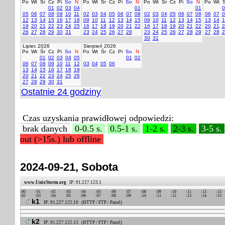
Po
Wt
Śr
Cz
Pi
So
N
Po
Wt
Śr
Cz
Pi
So
N
Po
Wt
Śr
Cz
Pi
So
N
Po
Wt
Ś
01
02
03
04
01
01
0
05
06
07
08
09
10
11
02
03
04
05
06
07
08
02
03
04
05
06
07
08
06
07
0
12
13
14
15
16
17
18
09
10
11
12
13
14
15
09
10
11
12
13
14
15
13
14
1
19
20
21
22
23
24
25
16
17
18
19
20
21
22
16
17
18
19
20
21
22
20
21
2
26
27
28
29
30
31
23
24
25
26
27
28
23
24
25
26
27
28
29
27
28
2
30
31
Lipiec 2026
Sierpień 2026
Po
Wt
Śr
Cz
Pi
So
N
Po
Wt
Śr
Cz
Pi
So
N
01
02
03
04
05
01
02
06
07
08
09
10
11
12
03
04
05
06
13
14
15
16
17
18
19
20
21
22
23
24
25
26
27
28
29
30
31
Ostatnie 24 godziny
Czas uzyskania prawidłowej odpowiedzi:
brak danych
0-0.5 s.
0.5-1 s.
1-2 s.
2-3 s.
3-5 s.
out (>15s.) lub offline
2024-09-21, Sobota
www.UnixStorm.org
IP: 91.227.123.1
00
01
02
03
04
05
06
07
08
09
10
11
12
13
02
03
04
05
06
07
08
09
10
11
12
13
14
15
k1
IP: 91.227.122.10 (HTTP / FTP / Panel)
k2
IP: 91.227.122.13 (HTTP / FTP / Panel)