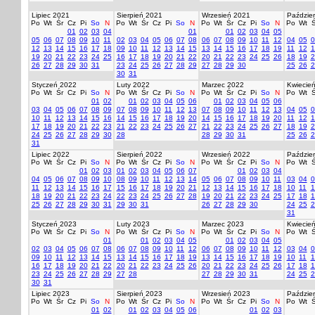
Lipiec 2021
Sierpień 2021
Wrzesień 2021
Paździer
Po
Wt
Śr
Cz
Pi
So
N
Po
Wt
Śr
Cz
Pi
So
N
Po
Wt
Śr
Cz
Pi
So
N
Po
Wt
Ś
01
02
03
04
01
01
02
03
04
05
05
06
07
08
09
10
11
02
03
04
05
06
07
08
06
07
08
09
10
11
12
04
05
0
12
13
14
15
16
17
18
09
10
11
12
13
14
15
13
14
15
16
17
18
19
11
12
1
19
20
21
22
23
24
25
16
17
18
19
20
21
22
20
21
22
23
24
25
26
18
19
2
26
27
28
29
30
31
23
24
25
26
27
28
29
27
28
29
30
25
26
2
30
31
Styczeń 2022
Luty 2022
Marzec 2022
Kwiecie
Po
Wt
Śr
Cz
Pi
So
N
Po
Wt
Śr
Cz
Pi
So
N
Po
Wt
Śr
Cz
Pi
So
N
Po
Wt
Ś
01
02
01
02
03
04
05
06
01
02
03
04
05
06
03
04
05
06
07
08
09
07
08
09
10
11
12
13
07
08
09
10
11
12
13
04
05
0
10
11
12
13
14
15
16
14
15
16
17
18
19
20
14
15
16
17
18
19
20
11
12
1
17
18
19
20
21
22
23
21
22
23
24
25
26
27
21
22
23
24
25
26
27
18
19
2
24
25
26
27
28
29
30
28
28
29
30
31
25
26
2
31
Lipiec 2022
Sierpień 2022
Wrzesień 2022
Paździer
Po
Wt
Śr
Cz
Pi
So
N
Po
Wt
Śr
Cz
Pi
So
N
Po
Wt
Śr
Cz
Pi
So
N
Po
Wt
Ś
01
02
03
01
02
03
04
05
06
07
01
02
03
04
04
05
06
07
08
09
10
08
09
10
11
12
13
14
05
06
07
08
09
10
11
03
04
0
11
12
13
14
15
16
17
15
16
17
18
19
20
21
12
13
14
15
16
17
18
10
11
1
18
19
20
21
22
23
24
22
23
24
25
26
27
28
19
20
21
22
23
24
25
17
18
1
25
26
27
28
29
30
31
29
30
31
26
27
28
29
30
24
25
2
31
Styczeń 2023
Luty 2023
Marzec 2023
Kwiecie
Po
Wt
Śr
Cz
Pi
So
N
Po
Wt
Śr
Cz
Pi
So
N
Po
Wt
Śr
Cz
Pi
So
N
Po
Wt
Ś
01
01
02
03
04
05
01
02
03
04
05
02
03
04
05
06
07
08
06
07
08
09
10
11
12
06
07
08
09
10
11
12
03
04
0
09
10
11
12
13
14
15
13
14
15
16
17
18
19
13
14
15
16
17
18
19
10
11
1
16
17
18
19
20
21
22
20
21
22
23
24
25
26
20
21
22
23
24
25
26
17
18
1
23
24
25
26
27
28
29
27
28
27
28
29
30
31
24
25
2
30
31
Lipiec 2023
Sierpień 2023
Wrzesień 2023
Paździer
Po
Wt
Śr
Cz
Pi
So
N
Po
Wt
Śr
Cz
Pi
So
N
Po
Wt
Śr
Cz
Pi
So
N
Po
Wt
Ś
01
02
01
02
03
04
05
06
01
02
03