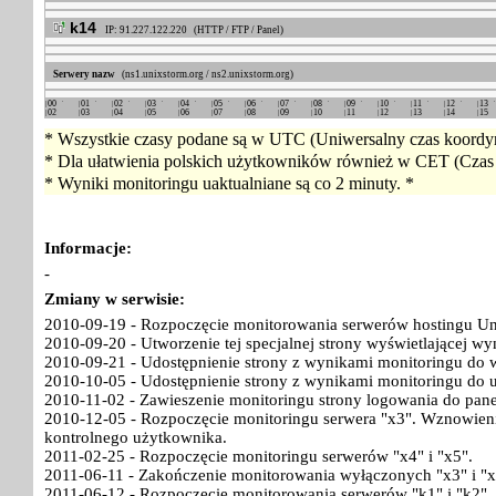
k14
IP: 91.227.122.220 (HTTP / FTP / Panel)
Serwery nazw
(ns1.unixstorm.org / ns2.unixstorm.org)
00
01
02
03
04
05
06
07
08
09
10
11
12
13
02
03
04
05
06
07
08
09
10
11
12
13
14
15
* Wszystkie czasy podane są w UTC (Uniwersalny czas koordyn
* Dla ułatwienia polskich użytkowników również w CET (Czas 
* Wyniki monitoringu uaktualniane są co 2 minuty. *
Informacje:
-
Zmiany w serwisie:
2010-09-19 - Rozpoczęcie monitorowania serwerów hostingu Un
2010-09-20 - Utworzenie tej specjalnej strony wyświetlającej w
2010-09-21 - Udostępnienie strony z wynikami monitoringu do w
2010-10-05 - Udostępnienie strony z wynikami monitoringu do 
2010-11-02 - Zawieszenie monitoringu strony logowania do pan
2010-12-05 - Rozpoczęcie monitoringu serwera "x3". Wznowieni
kontrolnego użytkownika.
2011-02-25 - Rozpoczęcie monitoringu serwerów "x4" i "x5".
2011-06-11 - Zakończenie monitorowania wyłączonych "x3" i "x
2011-06-12 - Rozpoczęcie monitorowania serwerów "k1" i "k2".