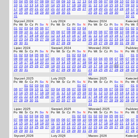
03
04
05
06
07
08
09
07
08
09
10
11
12
13
04
05
06
07
08
09
10
02
03
0
10
11
12
13
14
15
16
14
15
16
17
18
19
20
11
12
13
14
15
16
17
09
10
1
17
18
19
20
21
22
23
21
22
23
24
25
26
27
18
19
20
21
22
23
24
16
17
1
24
25
26
27
28
29
30
28
29
30
31
25
26
27
28
29
30
23
24
2
31
30
31
Styczeń 2024
Luty 2024
Marzec 2024
Kwiecie
Po
Wt
Śr
Cz
Pi
So
N
Po
Wt
Śr
Cz
Pi
So
N
Po
Wt
Śr
Cz
Pi
So
N
Po
Wt
Ś
01
02
03
04
05
06
07
01
02
03
04
01
02
03
01
02
0
08
09
10
11
12
13
14
05
06
07
08
09
10
11
04
05
06
07
08
09
10
08
09
1
15
16
17
18
19
20
21
12
13
14
15
16
17
18
11
12
13
14
15
16
17
15
16
1
22
23
24
25
26
27
28
19
20
21
22
23
24
25
18
19
20
21
22
23
24
22
23
2
29
30
31
26
27
28
29
25
26
27
28
29
30
31
29
30
Lipiec 2024
Sierpień 2024
Wrzesień 2024
Paździer
Po
Wt
Śr
Cz
Pi
So
N
Po
Wt
Śr
Cz
Pi
So
N
Po
Wt
Śr
Cz
Pi
So
N
Po
Wt
Ś
01
02
03
04
05
06
07
01
02
03
04
01
01
0
08
09
10
11
12
13
14
05
06
07
08
09
10
11
02
03
04
05
06
07
08
07
08
0
15
16
17
18
19
20
21
12
13
14
15
16
17
18
09
10
11
12
13
14
15
14
15
1
22
23
24
25
26
27
28
19
20
21
22
23
24
25
16
17
18
19
20
21
22
21
22
2
29
30
31
26
27
28
29
30
31
23
24
25
26
27
28
29
28
29
3
30
Styczeń 2025
Luty 2025
Marzec 2025
Kwiecie
Po
Wt
Śr
Cz
Pi
So
N
Po
Wt
Śr
Cz
Pi
So
N
Po
Wt
Śr
Cz
Pi
So
N
Po
Wt
Ś
01
02
03
04
05
01
02
01
02
01
0
06
07
08
09
10
11
12
03
04
05
06
07
08
09
03
04
05
06
07
08
09
07
08
0
13
14
15
16
17
18
19
10
11
12
13
14
15
16
10
11
12
13
14
15
16
14
15
1
20
21
22
23
24
25
26
17
18
19
20
21
22
23
17
18
19
20
21
22
23
21
22
2
27
28
29
30
31
24
25
26
27
28
24
25
26
27
28
29
30
28
29
3
31
Lipiec 2025
Sierpień 2025
Wrzesień 2025
Paździer
Po
Wt
Śr
Cz
Pi
So
N
Po
Wt
Śr
Cz
Pi
So
N
Po
Wt
Śr
Cz
Pi
So
N
Po
Wt
Ś
01
02
03
04
05
06
01
02
03
01
02
03
04
05
06
07
0
07
08
09
10
11
12
13
04
05
06
07
08
09
10
08
09
10
11
12
13
14
06
07
0
14
15
16
17
18
19
20
11
12
13
14
15
16
17
15
16
17
18
19
20
21
13
14
1
21
22
23
24
25
26
27
18
19
20
21
22
23
24
22
23
24
25
26
27
28
20
21
2
28
29
30
31
25
26
27
28
29
30
31
29
30
27
28
2
Styczeń 2026
Luty 2026
Marzec 2026
Kwiecie