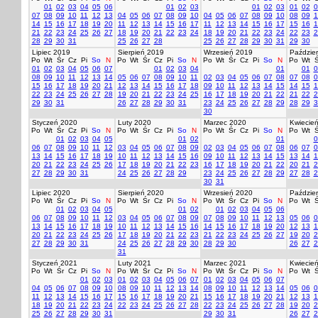
01
02
03
04
05
06
01
02
03
01
02
03
01
02
0
07
08
09
10
11
12
13
04
05
06
07
08
09
10
04
05
06
07
08
09
10
08
09
1
14
15
16
17
18
19
20
11
12
13
14
15
16
17
11
12
13
14
15
16
17
15
16
1
21
22
23
24
25
26
27
18
19
20
21
22
23
24
18
19
20
21
22
23
24
22
23
2
28
29
30
31
25
26
27
28
25
26
27
28
29
30
31
29
30
Lipiec 2019
Sierpień 2019
Wrzesień 2019
Paździer
Po
Wt
Śr
Cz
Pi
So
N
Po
Wt
Śr
Cz
Pi
So
N
Po
Wt
Śr
Cz
Pi
So
N
Po
Wt
Ś
01
02
03
04
05
06
07
01
02
03
04
01
01
0
08
09
10
11
12
13
14
05
06
07
08
09
10
11
02
03
04
05
06
07
08
07
08
0
15
16
17
18
19
20
21
12
13
14
15
16
17
18
09
10
11
12
13
14
15
14
15
1
22
23
24
25
26
27
28
19
20
21
22
23
24
25
16
17
18
19
20
21
22
21
22
2
29
30
31
26
27
28
29
30
31
23
24
25
26
27
28
29
28
29
3
30
Styczeń 2020
Luty 2020
Marzec 2020
Kwiecie
Po
Wt
Śr
Cz
Pi
So
N
Po
Wt
Śr
Cz
Pi
So
N
Po
Wt
Śr
Cz
Pi
So
N
Po
Wt
Ś
01
02
03
04
05
01
02
01
0
06
07
08
09
10
11
12
03
04
05
06
07
08
09
02
03
04
05
06
07
08
06
07
0
13
14
15
16
17
18
19
10
11
12
13
14
15
16
09
10
11
12
13
14
15
13
14
1
20
21
22
23
24
25
26
17
18
19
20
21
22
23
16
17
18
19
20
21
22
20
21
2
27
28
29
30
31
24
25
26
27
28
29
23
24
25
26
27
28
29
27
28
2
30
31
Lipiec 2020
Sierpień 2020
Wrzesień 2020
Paździer
Po
Wt
Śr
Cz
Pi
So
N
Po
Wt
Śr
Cz
Pi
So
N
Po
Wt
Śr
Cz
Pi
So
N
Po
Wt
Ś
01
02
03
04
05
01
02
01
02
03
04
05
06
06
07
08
09
10
11
12
03
04
05
06
07
08
09
07
08
09
10
11
12
13
05
06
0
13
14
15
16
17
18
19
10
11
12
13
14
15
16
14
15
16
17
18
19
20
12
13
1
20
21
22
23
24
25
26
17
18
19
20
21
22
23
21
22
23
24
25
26
27
19
20
2
27
28
29
30
31
24
25
26
27
28
29
30
28
29
30
26
27
2
31
Styczeń 2021
Luty 2021
Marzec 2021
Kwiecie
Po
Wt
Śr
Cz
Pi
So
N
Po
Wt
Śr
Cz
Pi
So
N
Po
Wt
Śr
Cz
Pi
So
N
Po
Wt
Ś
01
02
03
01
02
03
04
05
06
07
01
02
03
04
05
06
07
04
05
06
07
08
09
10
08
09
10
11
12
13
14
08
09
10
11
12
13
14
05
06
0
11
12
13
14
15
16
17
15
16
17
18
19
20
21
15
16
17
18
19
20
21
12
13
1
18
19
20
21
22
23
24
22
23
24
25
26
27
28
22
23
24
25
26
27
28
19
20
2
25
26
27
28
29
30
31
29
30
31
26
27
2