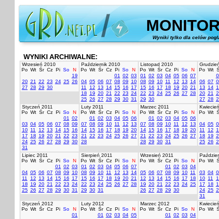
MONITOR
Wyniki tylko dla celów pog
WYNIKI ARCHIWALNE:
Wrzesień 2010
Październik 2010
Listopad 2010
Grudzie
Po
Wt
Śr
Cz
Pi
So
N
Po
Wt
Śr
Cz
Pi
So
N
Po
Wt
Śr
Cz
Pi
So
N
Po
Wt
Ś
19
01
02
03
01
02
03
04
05
06
07
0
20
21
22
23
24
25
26
04
05
06
07
08
09
10
08
09
10
11
12
13
14
06
07
0
27
28
29
30
11
12
13
14
15
16
17
15
16
17
18
19
20
21
13
14
1
18
19
20
21
22
23
24
22
23
24
25
26
27
28
20
21
2
25
26
27
28
29
30
31
29
30
27
28
2
Styczeń 2011
Luty 2011
Marzec 2011
Kwiecie
Po
Wt
Śr
Cz
Pi
So
N
Po
Wt
Śr
Cz
Pi
So
N
Po
Wt
Śr
Cz
Pi
So
N
Po
Wt
Ś
01
02
01
02
03
04
05
06
01
02
03
04
05
06
03
04
05
06
07
08
09
07
08
09
10
11
12
13
07
08
09
10
11
12
13
04
05
0
10
11
12
13
14
15
16
14
15
16
17
18
19
20
14
15
16
17
18
19
20
11
12
1
17
18
19
20
21
22
23
21
22
23
24
25
26
27
21
22
23
24
25
26
27
18
19
2
24
25
26
27
28
29
30
28
28
29
30
31
25
26
2
31
Lipiec 2011
Sierpień 2011
Wrzesień 2011
Paździer
Po
Wt
Śr
Cz
Pi
So
N
Po
Wt
Śr
Cz
Pi
So
N
Po
Wt
Śr
Cz
Pi
So
N
Po
Wt
Ś
01
02
03
01
02
03
04
05
06
07
01
02
03
04
04
05
06
07
08
09
10
08
09
10
11
12
13
14
05
06
07
08
09
10
11
03
04
0
11
12
13
14
15
16
17
15
16
17
18
19
20
21
12
13
14
15
16
17
18
10
11
1
18
19
20
21
22
23
24
22
23
24
25
26
27
28
19
20
21
22
23
24
25
17
18
1
25
26
27
28
29
30
31
29
30
31
26
27
28
29
30
24
25
2
31
Styczeń 2012
Luty 2012
Marzec 2012
Kwiecie
Po
Wt
Śr
Cz
Pi
So
N
Po
Wt
Śr
Cz
Pi
So
N
Po
Wt
Śr
Cz
Pi
So
N
Po
Wt
Ś
01
01
02
03
04
05
01
02
03
04